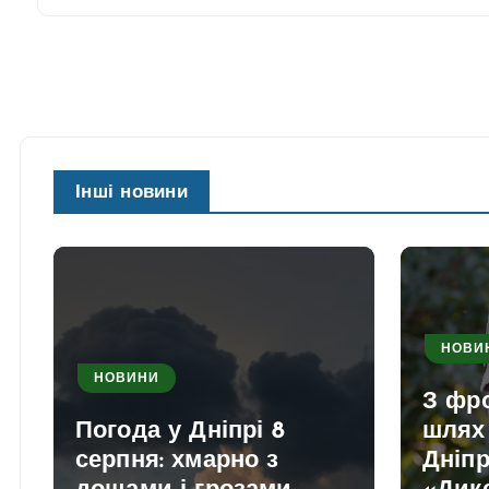
Інші новини
НОВИ
НОВИНИ
З фро
Погода у Дніпрі 8
шлях 
серпня: хмарно з
Дніпр