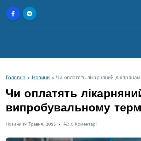
П
е
р
е
й
т
и
д
о
Головна
>
Новини
>
Чи оплатять лікарняний дніпрянам
в
м
Чи оплатять лікарняни
і
випробувальному терм
с
т
у
Новини
19 Травня, 2025
0 Коментарі