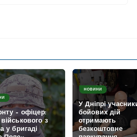
НОВИНИ
НИ
У Дніпрі учасник
нту – офіцер:
бойових дій
військового з
отримають
а у бригаді
безкоштовне