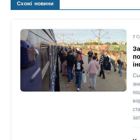
Схожі новини
7 С
За
по
ін
Сь
зн
по
во
ст
за