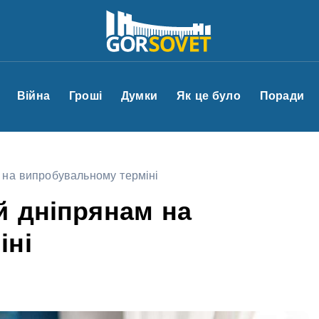
Війна
Гроші
Думки
Як це було
Поради
 на випробувальному терміні
й дніпрянам на
іні