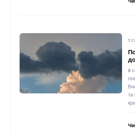
Чи
7 С
По
до
8 с
по
Вн
та
кра
Чи