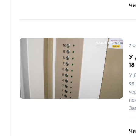
Чи
7 С
У 
18
У 
22
че
по
За
Чи