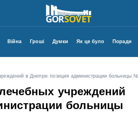
Війна
Гроші
Думки
Як це було
Поради
чреждений в Днепре: позиция администрации больницы №
 лечебных учреждений
министрации больницы