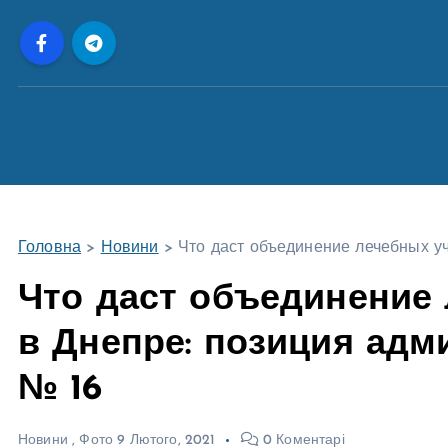
П
е
р
е
й
т
и
д
о
Головна
>
Новини
>
Что даст объединение лечебных у
в
м
Что даст объединение
і
в Днепре: позиция ад
с
т
№ 16
у
Новини
,
Фото
9 Лютого, 2021
0 Коментарі