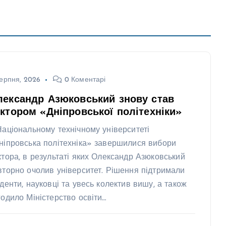
ерпня, 2026
0 Коментарі
лександр Азюковський знову став
ктором «Дніпровської політехніки»
Національному технічному університеті
ніпровська політехніка» завершилися вибори
ктора, в результаті яких Олександр Азюковський
вторно очолив університет. Рішення підтримали
уденти, науковці та увесь колектив вишу, а також
годило Міністерство освіти…