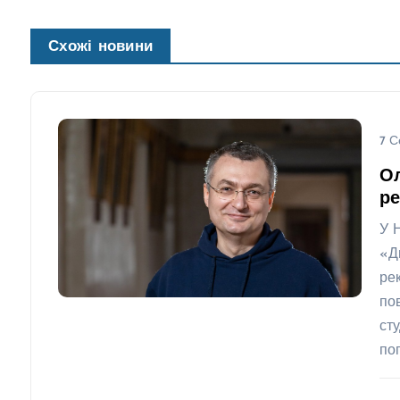
Схожі новини
7 С
О
ре
У 
«Д
ре
по
ст
по