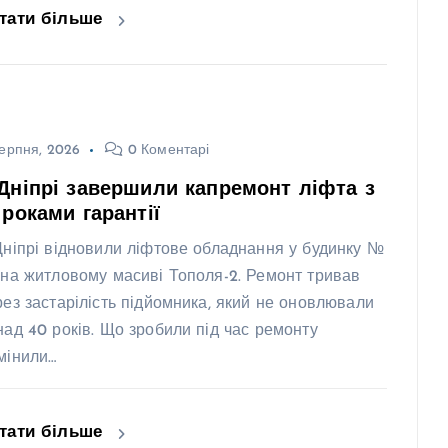
тати більше
ерпня, 2026
0 Коментарі
Дніпрі завершили капремонт ліфта з
 роками гарантії
Дніпрі відновили ліфтове обладнання у будинку №
 на житловому масиві Тополя-2. Ремонт тривав
рез застарілість підйомника, який не оновлювали
над 40 років. Що зробили під час ремонту
мінили…
тати більше