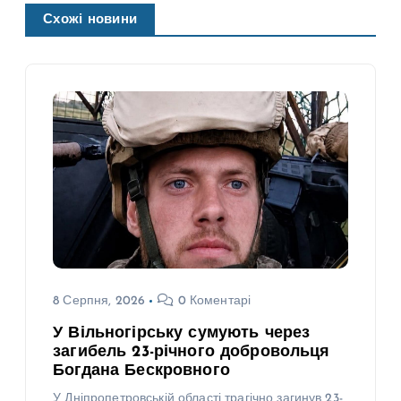
Схожі новини
8 Серпня, 2026
0 Коментарі
У Вільногірську сумують через
загибель 23-річного добровольця
Богдана Бескровного
У Дніпропетровській області трагічно загинув 23-