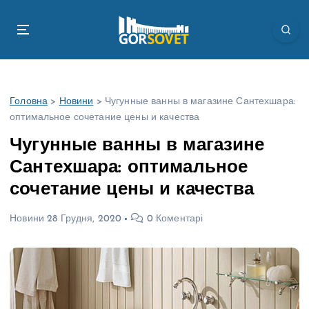
П
е
р
е
й
т
Головна
>
Новини
>
Чугунные ванны в магазине Сантехшара:
и
оптимальное сочетание цены и качества
д
о
Чугунные ванны в магазине
в
Сантехшара: оптимальное
м
і
сочетание цены и качества
с
т
Новини
28 Грудня, 2020
0 Коментарі
у