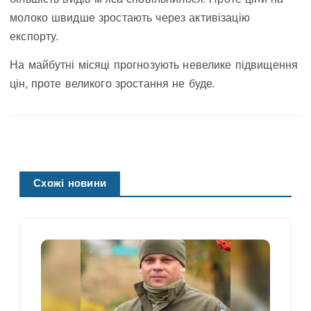
більшість видів м’яса сповільнилося. Проте ціни на
молоко швидше зростають через активізацію
експорту.
На майбутні місяці прогнозують невелике підвищення
цін, проте великого зростання не буде.
Схожі новини