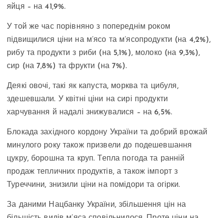
яйця – на 41,9%.
У той же час порівняно з попереднім роком
підвищилися ціни на м’ясо та м’ясопродукти (на 4,2%),
рибу та продукти з риби (на 5,1%), молоко (на 9,3%),
сир (на 7,8%) та фрукти (на 7%).
Деякі овочі, такі як капуста, морква та цибуля,
здешевшали. У квітні ціни на сирі продукти
харчування й надалі знижувалися – на 6,5%.
Блокада західного кордону України та добрий врожай
минулого року також призвели до подешевшання
цукру, борошна та круп. Тепла погода та ранній
продаж тепличних продуктів, а також імпорт з
Туреччини, знизили ціни на помідори та огірки.
За даними Нацбанку України, збільшення цін на