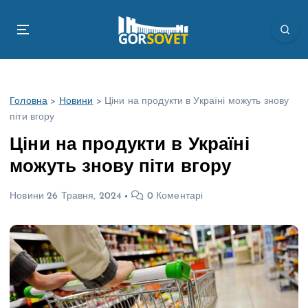
П
е
р
е
й
т
Головна
>
Новини
>
Ціни на продукти в Україні можуть знову
и
піти вгору
д
о
Ціни на продукти в Україні
в
можуть знову піти вгору
м
і
Новини
26 Травня, 2024
0 Коментарі
с
т
у