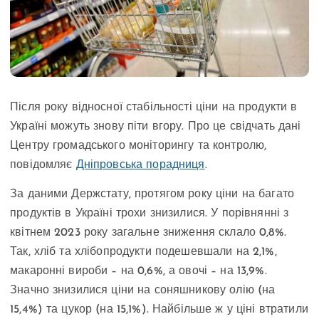
Після року відносної стабільності ціни на продукти в
Україні можуть знову піти вгору. Про це свідчать дані
Центру громадського моніторингу та контролю,
повідомляє
Дніпровська порадниця
.
За даними Держстату, протягом року ціни на багато
продуктів в Україні трохи знизилися. У порівнянні з
квітнем 2023 року загальне зниження склало 0,8%.
Так, хліб та хлібопродукти подешевшали на 2,1%,
макаронні вироби – на 0,6%, а овочі – на 13,9%.
Значно знизилися ціни на соняшникову олію (на
15,4%) та цукор (на 15,1%). Найбільше ж у ціні втратили