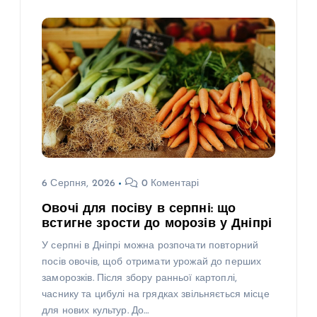
6 Серпня, 2026
0 Коментарі
Овочі для посіву в серпні: що
встигне зрости до морозів у Дніпрі
У серпні в Дніпрі можна розпочати повторний
посів овочів, щоб отримати урожай до перших
заморозків. Після збору ранньої картоплі,
часнику та цибулі на грядках звільняється місце
для нових культур. До…