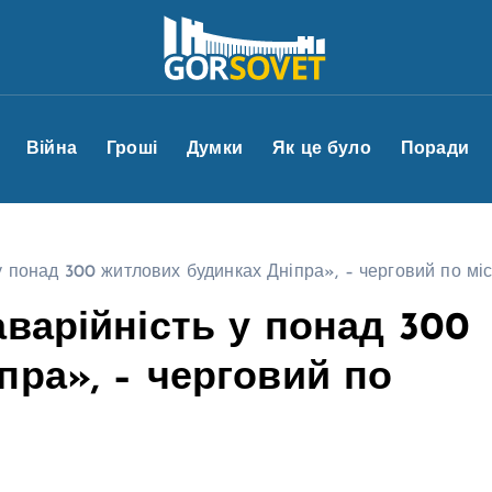
Війна
Гроші
Думки
Як це було
Поради
у понад 300 житлових будинках Дніпра», – черговий по міс
варійність у понад 300
пра», – черговий по