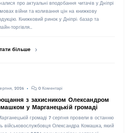
зналися про актуальні вподобання читачів у Дніпрі
умовах війни та коливання цін на книжкову
одукцію. Книжковий ринок у Дніпрі: базар та
лайн-торгівля…
тати більше
ерпня, 2026
0 Коментарі
рощання з захисником Олександром
машком у Марганецькій громаді
Марганецькій громаді 7 серпня провели в останню
ть військовослужбовця Олександра Комашка, який