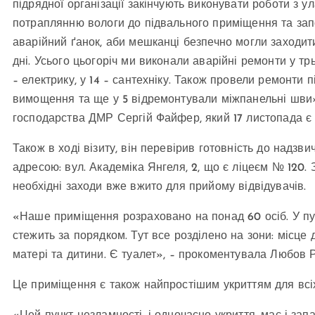
підрядної організації закінчують виконувати роботи з
потраплянню вологи до підвального приміщення та запоб
аварійний ґанок, аби мешканці безпечно могли заходити
дні. Усього цьогоріч ми виконали аварійні ремонти у тр
– електрику, у 14 – сантехніку. Також провели ремонти пі
вимощення та ще у 5 відремонтували міжпанельні шви
господарства ДМР Сергій Файфер, який 17 листопада є 
Також в ході візиту, він перевірив готовність до надзв
адресою: вул. Академіка Янгеля, 2, що є ліцеєм № 120. 
необхідні заходи вже вжито для прийому відвідувачів.
«Наше приміщення розраховано на понад 60 осіб. У пунк
стежить за порядком. Тут все розділено на зони: місце 
матері та дитини. Є туалет», – прокоментувала Любов 
Це приміщення є також найпростішим укриттям для всіх 