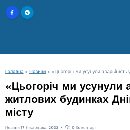
П
е
р
е
й
т
и
д
о
Головна
>
Новини
>
«Цьогоріч ми усунули аварійність 
в
м
«Цьогоріч ми усунули а
і
житлових будинках Дні
с
т
місту
у
Новини
17 Листопада, 2023
0 Коментарі