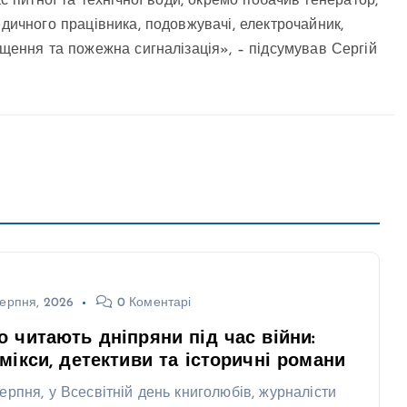
ас питної та технічної води, окремо побачив генератор,
едичного працівника, подовжувачі, електрочайник,
іщення та пожежна сигналізація», – підсумував Сергій
ерпня, 2026
0 Коментарі
 читають дніпряни під час війни:
мікси, детективи та історичні романи
серпня, у Всесвітній день книголюбів, журналісти