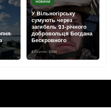
НОВИНИ
У Вільногірську
сумують через
загибель 23-річного
рпня:
добровольця Богдана
а
Бескровного
8 Серпня, 2026