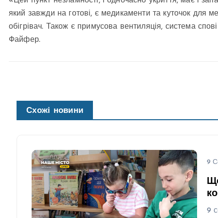
«Цей пункт незламності, і одночасно укриття, має і зап
який завжди на готові, є медикаменти та куточок для м
обігрівач. Також є примусова вентиляція, система спов
Файфер.
Схожі новини
9 С
Що
ко
9 