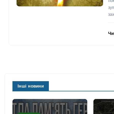
по
зу
за
Чи
Інші новини