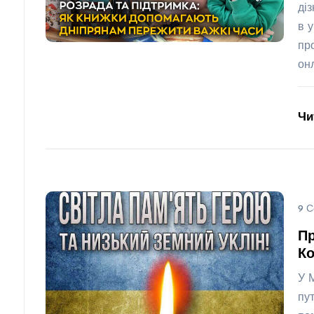
ді
в 
пр
он
Чи
9 С
П
Ко
У 
пу