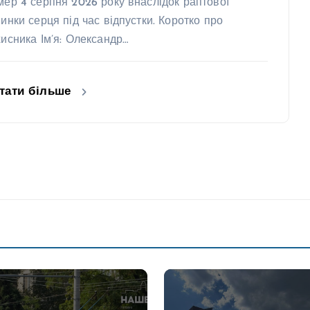
мер 4 серпня 2026 року внаслідок раптової
пинки серця під час відпустки. Коротко про
хисника Ім’я: Олександр…
тати більше