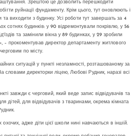
 улаштування. Зрештою це дозволить перешкодити
ігти руйнації фундаменту. Крім цього, тут оновлюють і
 та виходити з будинку. Усі роботи тут завершать за 4
ьох сотнях будинків: у 90 відремонтували покрівлю, у 56
дʼїздів та замінили вікна у 89 будинках, у 29 зробили
», – прокоментував директор департаменту житлового
черговим по місту.
ичайних ситуацій у пункті незламності, розташованому за
За словами директорки ліцею, Любові Рудник, наразі всі
ті завжди є черговий, який веде запис відвідувачів та
для дітей, для відвідувачів з тваринами, окрема кімната
Рудник.
охочих, адже діти цієї школи нині навчаються в іншій.