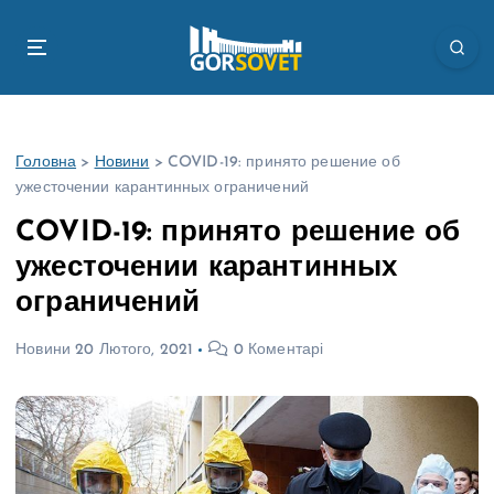
П
е
р
е
й
т
Головна
>
Новини
>
COVID-19: принято решение об
и
ужесточении карантинных ограничений
д
о
COVID-19: принято решение об
в
ужесточении карантинных
м
і
ограничений
с
т
Новини
20 Лютого, 2021
0 Коментарі
у