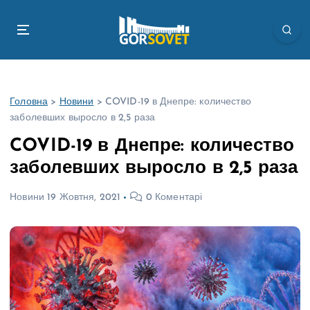
П
е
р
е
й
т
Головна
>
Новини
>
COVID-19 в Днепре: количество
и
заболевших выросло в 2,5 раза
д
о
COVID-19 в Днепре: количество
в
заболевших выросло в 2,5 раза
м
і
Новини
19 Жовтня, 2021
0 Коментарі
с
т
у