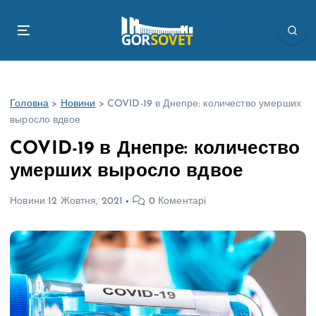
П
е
р
е
й
т
Головна
>
Новини
>
COVID-19 в Днепре: количество умерших
и
выросло вдвое
д
о
COVID-19 в Днепре: количество
в
умерших выросло вдвое
м
і
Новини
12 Жовтня, 2021
0 Коментарі
с
т
у