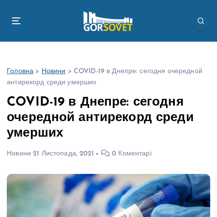
П
е
р
е
й
т
Головна
>
Новини
>
COVID-19 в Днепре: сегодня очередной
и
антирекорд среди умерших
д
о
COVID-19 в Днепре: сегодня
в
очередной антирекорд среди
м
і
умерших
с
т
Новини
21 Листопада, 2021
0 Коментарі
у