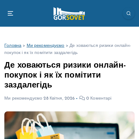
П
е
р
е
й
т
Головна
>
Ми рекомендуємо
>
Де ховаються ризики онлайн-
и
покупок і як їх помітити заздалегідь
д
о
Де ховаються ризики онлайн-
в
покупок і як їх помітити
м
і
заздалегідь
с
т
Ми рекомендуємо
28 Квітня, 2026
0 Коментарі
у