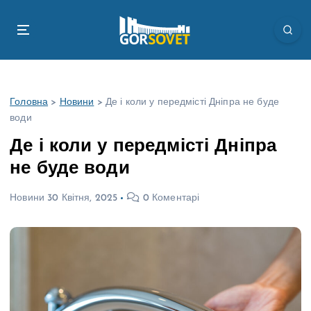
П
е
р
е
й
т
Головна
>
Новини
>
Де і коли у передмісті Дніпра не буде
и
води
д
о
Де і коли у передмісті Дніпра
в
не буде води
м
і
Новини
30 Квітня, 2025
0 Коментарі
с
т
у