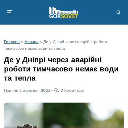
П
е
р
е
й
т
Головна
>
Новини
>
Де у Дніпрі через аварійні роботи
и
тимчасово немає води та тепла
д
о
Де у Дніпрі через аварійні
в
роботи тимчасово немає води
м
і
та тепла
с
т
Новини
8 Березня, 2023
0 Коментарі
у