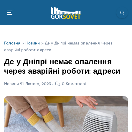
П
е
р
е
й
т
Головна
>
Новини
>
Де у Дніпрі немає опалення через
и
аварійні роботи: адреси
д
о
Де у Дніпрі немає опалення
в
через аварійні роботи: адреси
м
і
Новини
21 Лютого, 2023
0 Коментарі
с
т
у