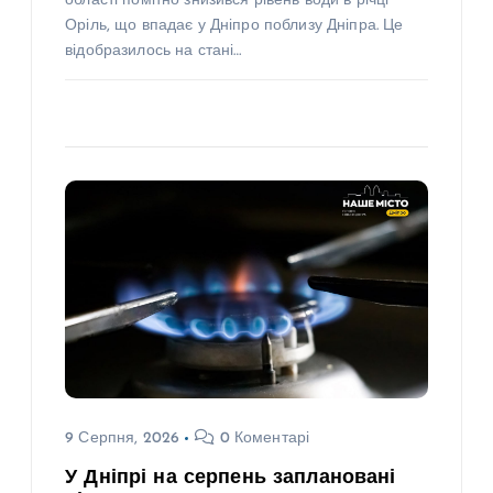
області помітно знизився рівень води в річці
Оріль, що впадає у Дніпро поблизу Дніпра. Це
відобразилось на стані…
9 Серпня, 2026
0 Коментарі
У Дніпрі на серпень заплановані