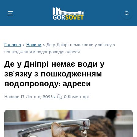
П
е
р
е
й
т
Головна
>
Новини
>
Де у Дніпрі немає води у зв’язку з
и
пошкодженням водопроводу: адреси
д
о
Де у Дніпрі немає води у
в
зв’язку з пошкодженням
м
і
водопроводу: адреси
с
т
Новини
17 Лютого, 2023
0 Коментарі
у