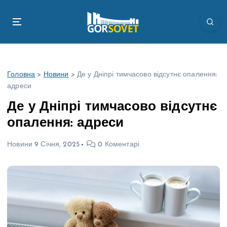
П
е
р
е
й
т
Головна
>
Новини
>
Де у Дніпрі тимчасово відсутнє опалення:
и
адреси
д
о
Де у Дніпрі тимчасово відсутнє
в
опалення: адреси
м
і
Новини
9 Січня, 2025
0 Коментарі
с
т
у