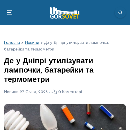
П
е
р
е
й
т
Головна
>
Новини
>
Де у Дніпрі утилізувати лампочки,
и
батарейки та термометри
д
о
Де у Дніпрі утилізувати
в
лампочки, батарейки та
м
і
термометри
с
т
Новини
27 Січня, 2025
0 Коментарі
у