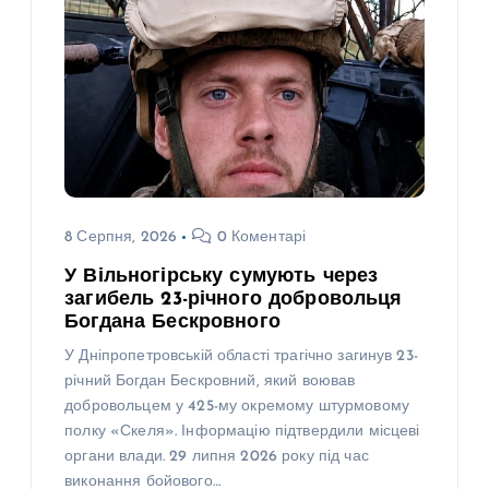
8 Серпня, 2026
0 Коментарі
У Вільногірську сумують через
загибель 23-річного добровольця
Богдана Бескровного
У Дніпропетровській області трагічно загинув 23-
річний Богдан Бескровний, який воював
добровольцем у 425-му окремому штурмовому
полку «Скеля». Інформацію підтвердили місцеві
органи влади. 29 липня 2026 року під час
виконання бойового…