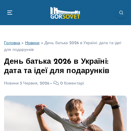
П
е
р
е
й
т
Головна
>
Новини
>
День батька 2026 в Україні: дата та ідеї
и
для подарунків
д
о
День батька 2026 в Україні:
в
дата та ідеї для подарунків
м
і
Новини
5 Червня, 2026
0 Коментарі
с
т
у