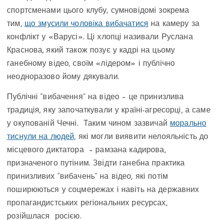
спортсменами цього клубу, сумновідомі зокрема
тим,
що змусили чоловіка вибачатися
на камеру за
конфлікт у «Варусі». Ці хлопці називали Руслана
Краснова, який також позує у кадрі на цьому
ганебному відео, своїм «лідером» і публічно
неодноразово йому дякували.
Публічні “вибачення” на відео – це принизлива
традиція, яку започаткували у країні-агресорці, а саме
у окупованій Чечні. Таким чином зазвичай
морально
тиснули на людей,
які могли виявити нелояльність до
місцевого диктатора – рамзана кадирова,
призначеного путіним. Звідти ганебна практика
принизливих “вибачень” на відео, які потім
поширюються у соцмережах і навіть на державних
пропагандистських регіональних ресурсах,
розійшлася росією.