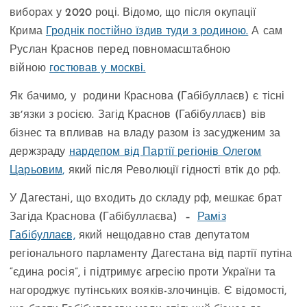
виборах у 2020 році. Відомо, що після окупації
Крима
Гроднік постійно їздив туди з родиною.
А сам
Руслан Краснов перед повномасштабною
війною
гостював у москві.
Як бачимо, у родини Краснова (Габібуллаєв) є тісні
звʼязки з росією. Загід Краснов (Габібуллаєв) вів
бізнес та впливав на владу разом із засудженим за
держзраду
нардепом від Партії регіонів Олегом
Царьовим,
який після Революції гідності втік до рф.
У Дагестані, що входить до складу рф, мешкає брат
Загіда Краснова (Габібуллаєва) –
Раміз
Габібуллаєв,
який нещодавно став депутатом
регіонального парламенту Дагестана від партії путіна
“єдина росія”, і підтримує агресію проти України та
нагороджує путінських вояків-злочинців. Є відомості,