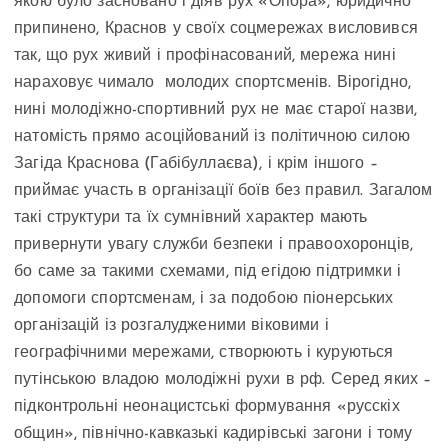
якою було засновано і діяв рух «Опора», юридично
припинено, Краснов у своїх соцмережах висловився
так, що рух живий і профінасований, мережа нині
нараховує чимало молодих спортсменів. Вірогідно,
нині молодіжно-спортивний рух не має старої назви,
натомість прямо асоційований із політичною силою
Загіда Краснова (Габібуллаєва), і крім іншого –
приймає участь в організації боїв без правил. Загалом
такі структури та їх сумнівний характер мають
привернути увагу служби безпеки і правоохоронців,
бо саме за такими схемами, під егідою підтримки і
допомоги спортсменам, і за подобою піонерських
організацій із розгалудженими віковими і
географічними мережами, створюють і куруються
путінською владою молодіжні рухи в рф. Серед яких –
підконтрольні неонацистські формування «русскіх
общин», північно-кавказькі кадирівські загони і тому