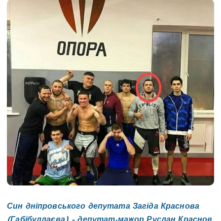
Син дніпровського депутата Загіда Краснова
(Габібуллаєва) – депутат-мажор Руслан Краснов