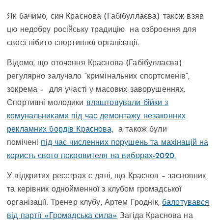
Як бачимо, син Краснова (Габібуллаєва) також взяв
цю недобру російську традицію на озброєння для
своєї нібито спортивної організації.
Відомо, що оточення Краснова (Габібуллаєва)
регулярно залучало “кримінальних спортсменів”,
зокрема – для участі у масових заворушеннях.
Спортивні молодики
влаштовували бійки з
комунальниками під час демонтажу незаконних
рекламних бордів Краснова,
а також були
помічені
під час численних порушень та махінацій на
користь свого покровителя на виборах-2020.
У відкритих реєстрах є дані, що Краснов – засновник
та керівник однойменної з клубом громадської
організації. Тренер клубу, Артем Гроднік,
балотувався
від партії «Громадська сила»
Загіда Краснова на