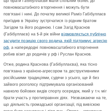
що брати Габібуллаєви мали спільний бізнес до
повномасштабного вторгнення і можуть бути
повʼязані і нині. До початку великої Раміз Габібуллаєв
приїздив в Україну зустрічатися із рідним братом
Загідом та його родиною. І сам Загід Краснов
(Габібуллаєв) на 5-й рік війни
відмовляється публічно
засудити позицію свого родича, якій підтримує агресію
рф,
а напередодні повномасштабного вторгнення
робив візит до родичів у рф і Руслан Краснов.
Отже, родина Краснова (Габібуллаєва), яка тісно
повʼязана з країною-агресором та деструктивними
російськими традиціями, судячи з усього, ще й без
зайвого розголосу підтримувала організований
навколо бойових видів спорту осередок, який у т.ч. міг
брати участь у протиправних діях. Незважаючи на те,
що діяльність громадської організації, під вивіскою