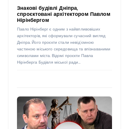
Знакові будівлі Дніпра,
спроєктовані архітектором Павлом
Нірінбергом
Павло Нірінберг є одним з найвпливовіших
архітекторів, які сформували сучасний вигляд
Дніпра. Його проєкти стали невід’ємною
частиною міського середовища та впізнаваними
символами міста. Відомі проєкти Павла
Нірінберга Будівля міської ради…