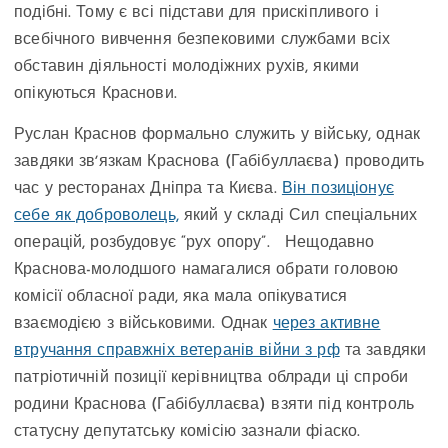
подібні. Тому є всі підстави для прискіпливого і
всебічного вивчення безпековими службами всіх
обставин діяльності молодіжних рухів, якими
опікуються Краснови.
Руслан Краснов формально служить у війську, однак
завдяки звʼязкам Краснова (Габібуллаєва) проводить
час у ресторанах Дніпра та Києва.
Він позиціонує
себе як доброволець,
який у складі Сил спеціальних
операцій, розбудовує “рух опору”. Нещодавно
Краснова-молодшого намагалися обрати головою
комісії обласної ради, яка мала опікуватися
взаємодією з військовими. Однак
через активне
втручання справжніх ветеранів війни з рф
та завдяки
патріотичній позиції керівництва облради ці спроби
родини Краснова (Габібуллаєва) взяти під контроль
статусну депутатську комісію зазнали фіаско.