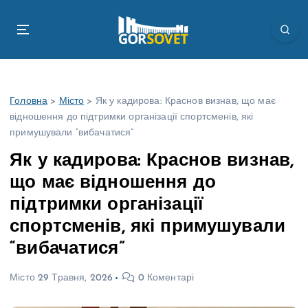
П
е
р
е
й
т
Головна
>
Місто
>
Як у кадирова: Краснов визнав, що має
и
відношення до підтримки організації спортсменів, які
д
примушували “вибачатися”
о
в
Як у кадирова: Краснов визнав,
м
що має відношення до
і
с
підтримки організації
т
спортсменів, які примушували
у
“вибачатися”
Місто
29 Травня, 2026
0 Коментарі