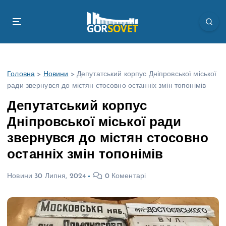
П
е
р
е
й
т
Головна
>
Новини
>
Депутатський корпус Дніпровської міської
и
ради звернувся до містян стосовно останніх змін топонімів
д
о
Депутатський корпус
в
Дніпровської міської ради
м
і
звернувся до містян стосовно
с
останніх змін топонімів
т
у
Новини
30 Липня, 2024
0 Коментарі