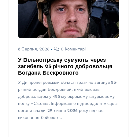
8 Серпня, 2026
0 Коментарі
У Вільногірську сумують через
загибель 23-річного добровольця
Богдана Бескровного
У Дніпропетровській області трагічно загинув 23-
річний Богдан Бескровний, який воював
добровольцем у 425-му окремому штурмовому
полку «Скеля». Інформацію підтвердили місцеві
органи влади. 29 липня 2026 року під час
виконання бойового…