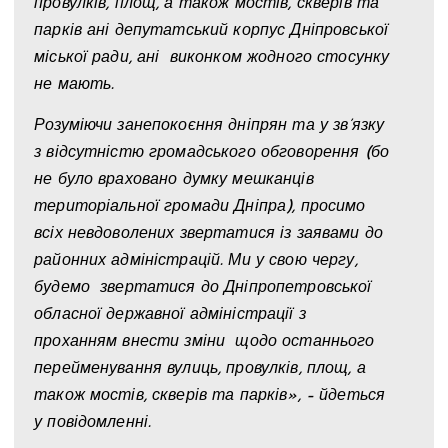
провулків, площ, а також мостів, скверів та
парків ані депутатський корпус Дніпровської
міської ради, ані виконком жодного стосунку
не мають.
Розуміючи занепокоєння дніпрян та у зв’язку
з відсутністю громадського обговорення (бо
не було враховано думку мешканців
територіальної громади Дніпра), просимо
всіх невдоволених звертатися із заявами до
районних адміністрацій. Ми у свою чергу,
будемо звертатися до Дніпропетровської
обласної державної адміністрації з
проханням внести зміни щодо останнього
перейменування вулиць, провулків, площ, а
також мостів, скверів та парків», – йдеться
у повідомленні.