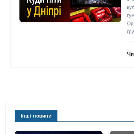
кул
гу
Ор
гру
Чи
Інші новини