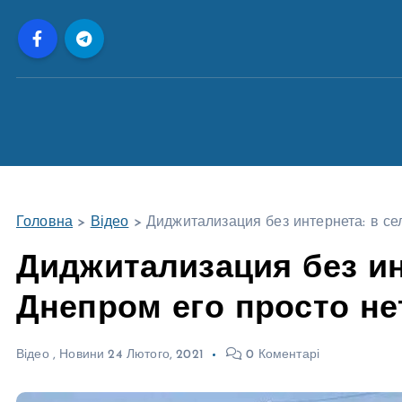
П
е
р
е
й
т
и
д
о
Головна
>
Відео
>
Диджитализация без интернета: в с
в
м
Диджитализация без ин
і
Днепром его просто н
с
т
у
Відео
,
Новини
24 Лютого, 2021
0 Коментарі