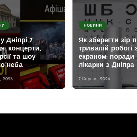
НИ
НОВИНИ
 у Дніпрі 7
Як зберегти зір 
я: концерти,
тривалій роботі 
рсії та шоу
екраном: поради
то неба
лікарки з Дніпра
, 2026
7 Серпня, 2026