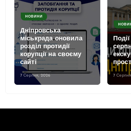
НОВИНИ
НОВИ
Дніпровська
міськрада оновила
Події
розділ протидії
серпн
корупції на своєму
екску
сайті
прос
7 Серпня, 2026
7 Серпня