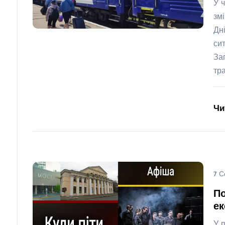
У 
зм
Дн
си
За
тр
Чи
7 С
По
ек
У 