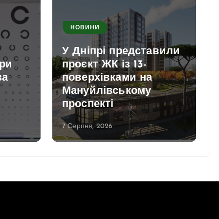
НОВИНИ
У Дніпрі представили
при
проєкт ЖК із 13-
за
поверхівками на
Мануйлівському
проспекті
7 Серпня, 2026