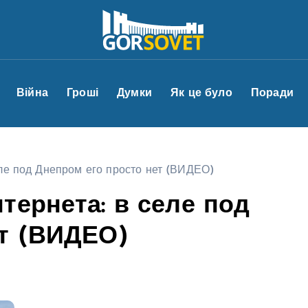
Війна
Гроші
Думки
Як це було
Поради
еле под Днепром его просто нет (ВИДЕО)
тернета: в селе под
ет (ВИДЕО)