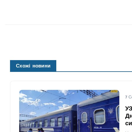
Схожі новини
7 С
УЗ
Дн
си