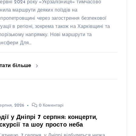
червні 2024 року «Укрзалізниця» тимчасово
інила маршрути деяких поїздів на
іпропетровщині через загострення безпекової
туації в регіоні, зокрема також на Харківщині та
порізькому напрямку. Нові маршрути та
ансфери Для…
тати більше
ерпня, 2026
0 Коментарі
дії у Дніпрі 7 серпня: концерти,
скурсії та шоу просто неба
п’ятницю, 7 серпня, у Дніпрі відбудеться низка