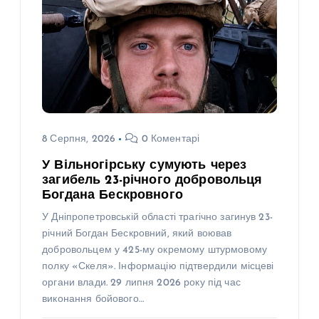
8 Серпня, 2026
0 Коментарі
У Вільногірську сумують через
загибель 23-річного добровольця
Богдана Бескровного
У Дніпропетровській області трагічно загинув 23-
річний Богдан Бескровний, який воював
добровольцем у 425-му окремому штурмовому
полку «Скеля». Інформацію підтвердили місцеві
органи влади. 29 липня 2026 року під час
виконання бойового…