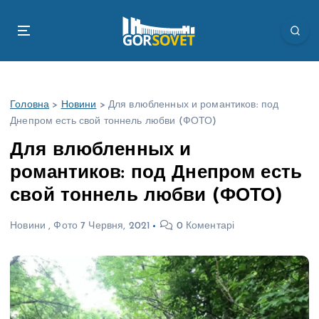
П
е
р
е
й
т
Головна
>
Новини
>
Для влюбленных и романтиков: под
и
Днепром есть свой тоннель любви (ФОТО)
д
о
Для влюбленных и
в
романтиков: под Днепром есть
м
і
свой тоннель любви (ФОТО)
с
т
Новини
,
Фото
7 Червня, 2021
0 Коментарі
у