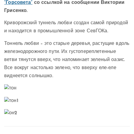
“Горсовета”
со ссылкой на сообщении Виктории
Грисенко.
Криворожский туннель любви создан самой природой
и находится в промышленной зоне СевГОКа.
Тоннель любви – это старые деревья, растущие вдоль
железнодорожного пути. Их густопереплетенные
ветви тянутся вверх, что напоминает зеленый оазис.
Все вокруг настолько зелено, что вверху еле-еле
виднеется солнышко.