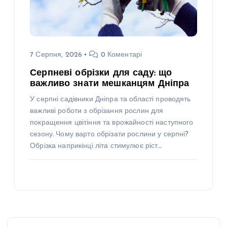
7 Серпня, 2026
0 Коментарі
Серпневі обрізки для саду: що
важливо знати мешканцям Дніпра
У серпні садівники Дніпра та області проводять
важливі роботи з обрізання рослин для
покращення цвітіння та врожайності наступного
сезону. Чому варто обрізати рослини у серпні?
Обрізка наприкінці літа стимулює ріст…