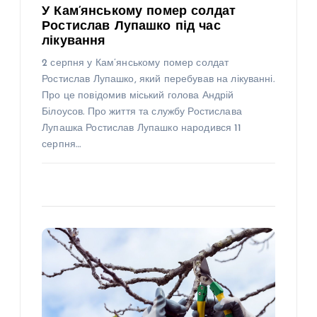
У Кам’янському помер солдат
Ростислав Лупашко під час
лікування
2 серпня у Кам’янському помер солдат
Ростислав Лупашко, який перебував на лікуванні.
Про це повідомив міський голова Андрій
Білоусов. Про життя та службу Ростислава
Лупашка Ростислав Лупашко народився 11
серпня…