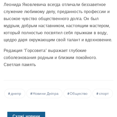
Леонида Яковлевича всегда отличали беззаветное
служение любимому делу, преданность профессии и
высокое чувство общественного долга. Он был
мудрым, добрым наставником, настоящим мастером,
который полностью посвятил себя прыжкам в воду,
щедро даря окружающим свой талант и вдохновение.
Редакция “Горсовета” выражает глубокие
соболезнования родным и близким покойного.
Светлая память
днепр
Новини Дніпра
Общество
спорт
Схожі новини