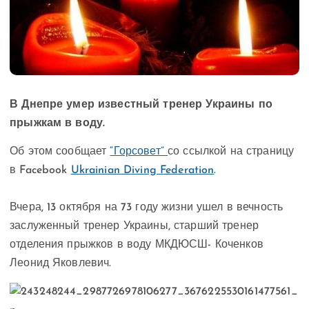
В Днепре умер известный тренер Украины по
прыжкам в воду.
Об этом сообщает
“Горсовет”
со ссылкой на страницу
в Facebook
Ukrainian Diving Federation
.
Вчера, 13 октября на 73 году жизни ушел в вечность
заслуженный тренер Украины, старший тренер
отделения прыжков в воду МКДЮСШ- Коченков
Леонид Яковлевич.