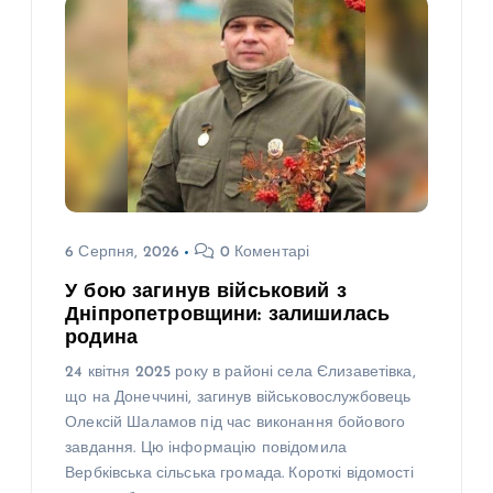
6 Серпня, 2026
0 Коментарі
У бою загинув військовий з
Дніпропетровщини: залишилась
родина
24 квітня 2025 року в районі села Єлизаветівка,
що на Донеччині, загинув військовослужбовець
Олексій Шаламов під час виконання бойового
завдання. Цю інформацію повідомила
Вербківська сільська громада. Короткі відомості