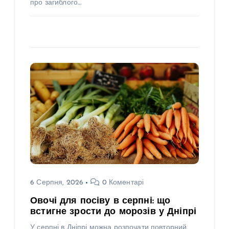
про загиблого…
6 Серпня, 2026
0 Коментарі
Овочі для посіву в серпні: що
встигне зрости до морозів у Дніпрі
У серпні в Дніпрі можна розпочати повторний