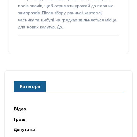
посів овочів, щоб отримати урожай до перших
заморозків. Після збору ранньої картоплі,
часнику та цибулі на грядках звільняється місце
для нових культур. До…
Категорії
Відео
Гроші
Депутаты