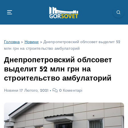
П
е
р
е
й
т
Головна
>
Новини
>
Днепропетровский облсовет выделит 52
и
млн грн на строительство амбулаторий
д
о
Днепропетровский облсовет
в
выделит 52 млн грн на
м
і
строительство амбулаторий
с
т
Новини
17 Лютого, 2021
0 Коментарі
у