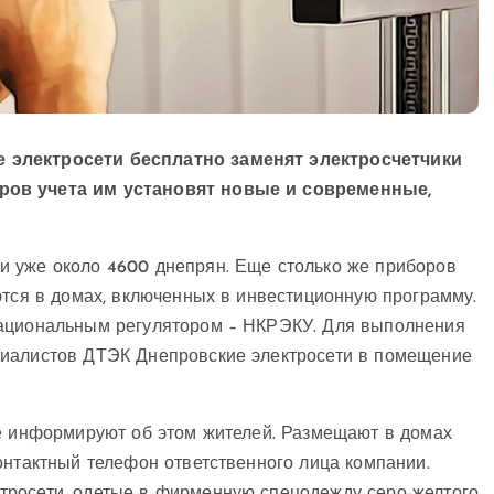
 электросети бесплатно заменят электросчетчики
ров учета им установят новые и современные,
и уже около 4600 днепрян. Еще столько же приборов
ются в домах, включенных в инвестиционную программу.
национальным регулятором – НКРЭКУ. Для выполнения
циалистов ДТЭК Днепровские электросети в помещение
ее информируют об этом жителей. Размещают в домах
онтактный телефон ответственного лица компании.