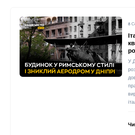
8 С
Іт
кв
ро
У 
ро
до
пр
ви
іт
Чи