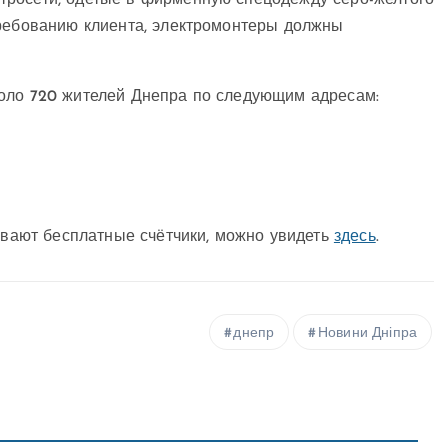
тросети, одетые в фирменную спецодежду серо-желтого
требованию клиента, электромонтеры должны
коло 720 жителей Днепра по следующим адресам:
ливают бесплатные счётчики, можно увидеть
здесь
.
днепр
Новини Дніпра