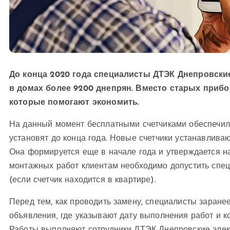
До конца 2020 года специалисты ДТЭК Днепровские
в домах более 9200 днепрян. Вместо старых прибо
которые помогают экономить.
На данный момент бесплатными счетчиками обеспечил
установят до конца года. Новые счетчики устанавлива
Она формируется еще в начале года и утверждается 
монтажных работ клиентам необходимо допустить спе
(если счетчик находится в квартире).
Перед тем, как проводить замену, специалисты заран
объявления, где указывают дату выполнения работ и к