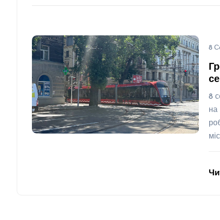
8 С
Гр
се
8 
на
ро
мі
Чи