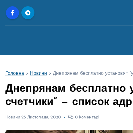
П
е
р
е
й
т
и
д
о
Головна
>
Новини
>
Днепрянам бесплатно установят “у
в
м
Днепрянам бесплатно 
і
счетчики” — список ад
с
т
у
Новини
25 Листопада, 2020
0 Коментарі