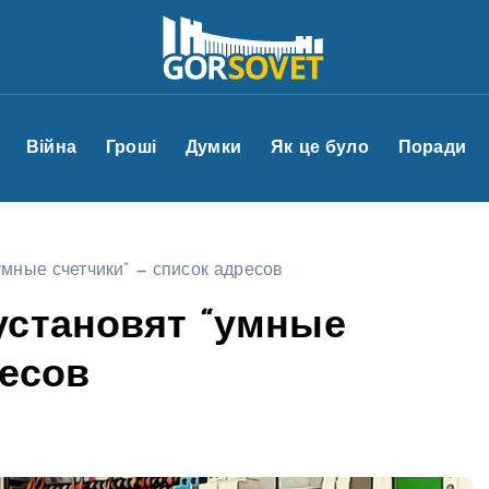
Війна
Гроші
Думки
Як це було
Поради
мные счетчики” — список адресов
установят “умные
ресов