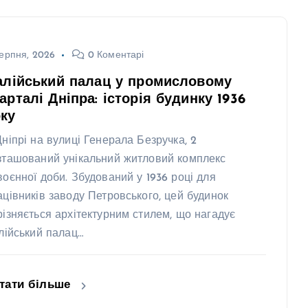
ерпня, 2026
0 Коментарі
алійський палац у промисловому
арталі Дніпра: історія будинку 1936
ку
Дніпрі на вулиці Генерала Безручка, 2
зташований унікальний житловий комплекс
воєнної доби. Збудований у 1936 році для
ацівників заводу Петровського, цей будинок
різняється архітектурним стилем, що нагадує
алійський палац…
тати більше