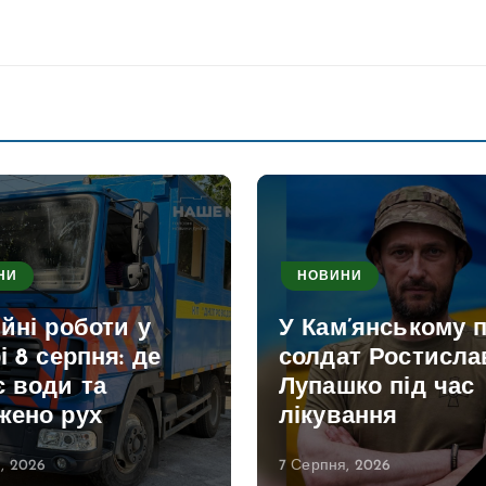
НИ
НОВИНИ
йні роботи у
У Кам’янському 
і 8 серпня: де
солдат Ростисла
є води та
Лупашко під час
жено рух
лікування
, 2026
7 Серпня, 2026