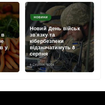
НОВИНИ
Новий День військ
 в
зв’язку та
не
кібербезпеки
в у
відзначатимуть 8
серпня
6 Серпня, 2026