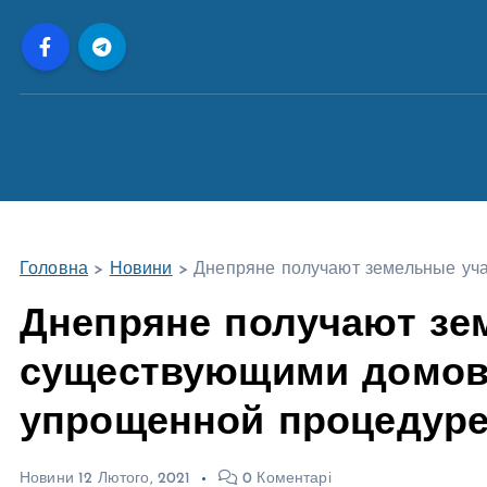
П
е
р
е
й
т
и
д
о
Головна
>
Новини
>
Днепряне получают земельные уч
в
м
Днепряне получают зе
і
существующими домов
с
т
упрощенной процедур
у
Новини
12 Лютого, 2021
0 Коментарі