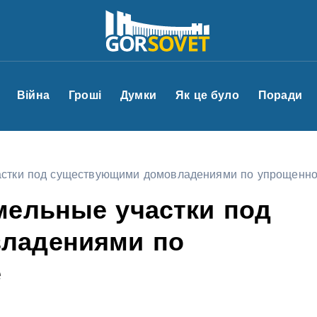
Війна
Гроші
Думки
Як це було
Поради
астки под существующими домовладениями по упрощенно
мельные участки под
ладениями по
е