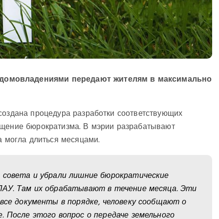
 домовладениями передают жителям в максимально
 создана процедура разработки соответствующих
ащение бюрократизма. В мэрии разрабатывают
а могла длиться месяцами.
о совета и убрали лишние бюрократические
ПАУ. Там их обрабатывают в течение месяца. Эти
 все документы в порядке, человеку сообщают о
. После этого вопрос о передаче земельного