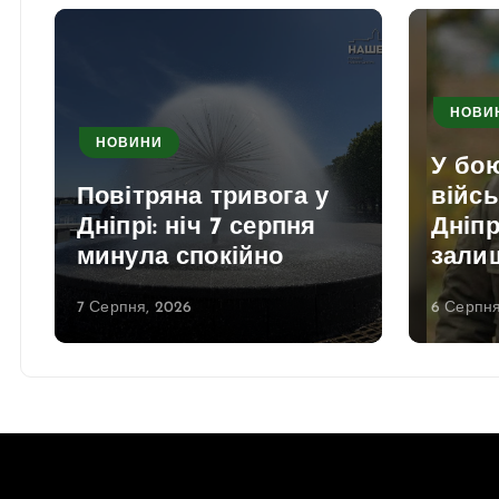
НОВИ
НОВИНИ
і
У бо
Повітряна тривога у
війсь
Дніпрі: ніч 7 серпня
Дніп
минула спокійно
зали
7 Серпня, 2026
6 Серпня