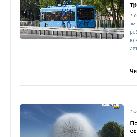
тр
7 
зм
ро
вл
ав
Чи
7 С
По
се