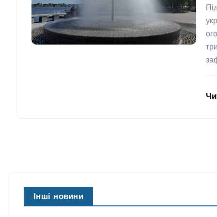
Пі
укр
ог
тр
за
Чи
Інші новини