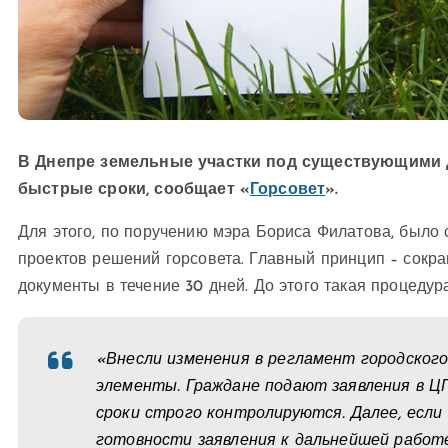
В Днепре земельные участки под существующими
быстрые сроки, сообщает «
Горсовет
».
Для этого, по поручению мэра Бориса Филатова, было
проектов решений горсовета. Главный принцип – сокр
документы в течение 30 дней. До этого такая процедур
«Внесли изменения в регламент городског
элементы. Граждане подают заявления в Ц
сроки строго контролируются. Далее, если
готовности заявления к дальнейшей работе