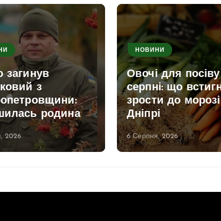
НИ
НОВИНИ
ю загинув
Овочі для посіву
ковий з
серпні: що встиг
ропетровщини:
зрости до морозі
шилась родина
Дніпрі
, 2026
6 Серпня, 2026