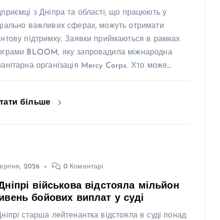
дприємці з Дніпра та області, що працюють у
ціально важливих сферах, можуть отримати
антову підтримку. Заявки приймаються в рамках
ограми BLOOM, яку запровадила міжнародна
манітарна організація Mercy Corps. Хто може…
тати більше
ерпня, 2026
0 Коментарі
Дніпрі військова відстояла мільйон
ивень бойових виплат у суді
Дніпрі старша лейтенантка відстояла в суді понад