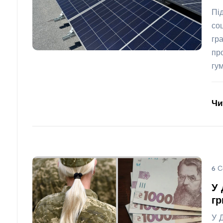
Пі
со
гр
пр
гу
Чи
6 С
У 
гр
У 