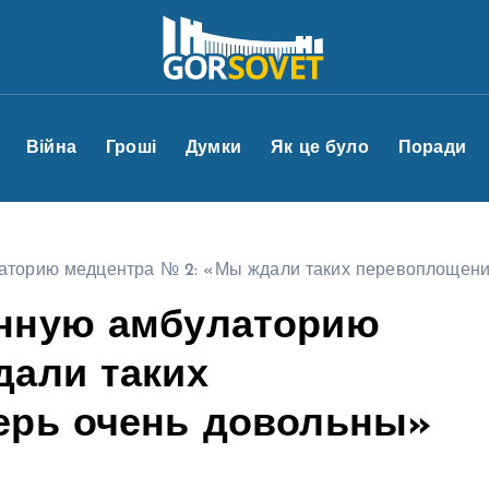
Війна
Гроші
Думки
Як це було
Поради
аторию медцентра № 2: «Мы ждали таких перевоплощени
енную амбулаторию
дали таких
ерь очень довольны»