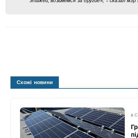
этажей, возьмемся за другие», – сказал мэр
Схожі новини
6 С
Гр
пі