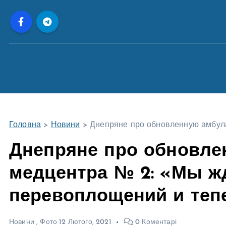
П
е
р
е
й
т
и
д
о
Головна
>
Новини
>
Днепряне про обновленную амбул
в
м
Днепряне про обновл
і
медцентра № 2: «Мы ж
с
т
перевоплощений и теп
у
Новини
,
Фото
12 Лютого, 2021
0 Коментарі