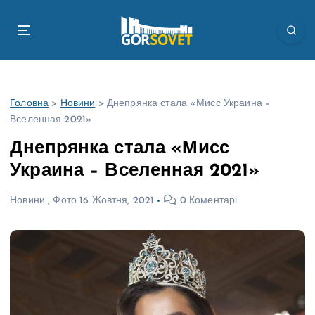
П
е
р
е
й
т
Головна
>
Новини
>
Днепрянка стала «Мисс Украина –
и
Вселенная 2021»
д
о
Днепрянка стала «Мисс
в
Украина – Вселенная 2021»
м
і
Новини
,
Фото
16 Жовтня, 2021
0 Коментарі
с
т
у