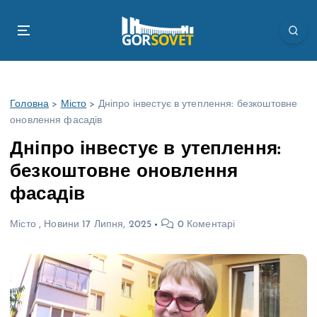
П
е
р
е
й
т
Головна
>
Місто
>
Дніпро інвестує в утеплення: безкоштовне
и
оновлення фасадів
д
о
Дніпро інвестує в утеплення:
в
безкоштовне оновлення
м
і
фасадів
с
т
Місто
,
Новини
17 Липня, 2025
0 Коментарі
у