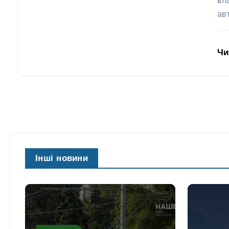
вл
ав
Чи
Інші новини