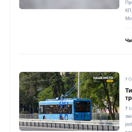
Пр
КП
Мон
Чи
7 С
Ти
тр
7 
зм
ро