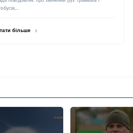
ада повідомляє про змінений рух трамваїв і
тобусів,…
тати більше