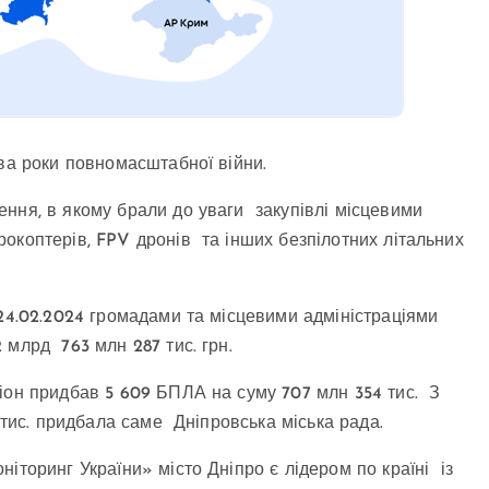
два роки повномасштабної війни.
ння, в якому брали до уваги закупівлі місцевими
окоптерів, FPV дронів та інших безпілотних літальних
 24.02.2024 громадами та місцевими адміністраціями
 млрд 763 млн 287 тис. грн.
іон придбав 5 609 БПЛА на суму 707 млн 354 тис. З
9 тис. придбала саме Дніпровська міська рада.
іторинг України» місто Дніпро є лідером по країні із