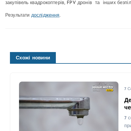
закупівель квадрокоптерів, FPV дронів та інших безпіл
Результати
дослідження
.
Схожі новини
7 С
Де
че
7 
пр