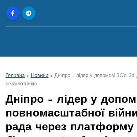
П
е
р
е
й
т
и
д
о
Головна
>
Новини
>
Дніпро – лідер у допомозі ЗСУ. З
в
безпілотників
м
і
Дніпро – лідер у допом
с
повномасштабної війни
т
у
рада через платформу 