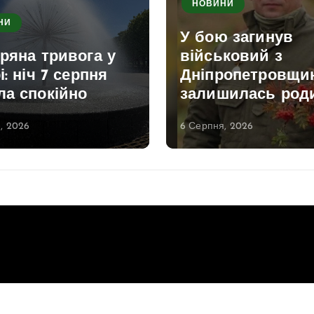
НОВИНИ
НИ
У бою загинув
ряна тривога у
військовий з
і: ніч 7 серпня
Дніпропетровщи
ла спокійно
залишилась род
, 2026
6 Серпня, 2026