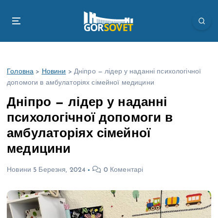
П
е
р
е
й
т
Головна
>
Новини
>
Дніпро — лідер у наданні психологічної
и
допомоги в амбулаторіях сімейної медицини
д
о
Дніпро — лідер у наданні
в
психологічної допомоги в
м
і
амбулаторіях сімейної
с
медицини
т
у
Новини
5 Березня, 2024
0 Коментарі