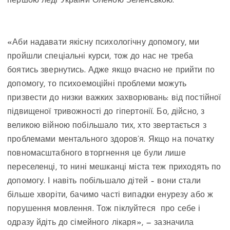
першою леді України Оленою Зеленською.
«Аби надавати якісну психологічну допомогу, ми
пройшли спеціальні курси, тож до нас не треба
боятись звернутись. Адже якщо вчасно не прийти по
допомогу, то психоемоційні проблеми можуть
призвести до низки важких захворювань: від постійної
підвищеної тривожності до гіпертонії. Бо, дійсно, з
великою війною побільшало тих, хто звертається з
проблемами ментального здоров’я. Якщо на початку
повномасштабного вторгнення це були лише
переселенці, то нині мешканці міста теж приходять по
допомогу. І навіть побільшало дітей – вони стали
більше хворіти, бачимо часті випадки енурезу або ж
порушення мовлення. Тож піклуйтеся про себе і
одразу йдіть до сімейного лікаря», — зазначила