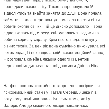
«Ми надавали першу психологічну допомогу,
проводили психоосвіту. Також запропонували їй
відволіктись та знайти заняття до душі. Вона почала
займатись волонтерством: допомагала плести сітки,
робити окопні свічки. І їй це дійсно допомогло – вона
відволікалась від стресу, спілкувалась з людьми та
робила корисну справу. Крім цього, надали їй купу
різних технік. За цей рік вона сумлінно виконувала всі
рекомендації і покращила свій психоемоційний стан»,
— розповіла сімейна лікарка одного із центрів
первинної медико-санітарної допомоги Дніпра Ніна.
На фоні повномасштабного вторгнення погіршився
психоемоційний стан і у Наталі Середи. Жінка пів
року тому помітила аналогічні симптоми, як і у
Валерії. Але до сімейного лікаря наважилась