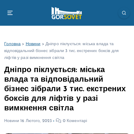
П
е
р
е
й
т
Головна
>
Новини
>
Дніпро піклується: міська влада та
и
відповідальний бізнес зібрали 3 тис. екстрених боксів для
д
ліфтів у разі вимкнення світла
о
в
Дніпро піклується: міська
м
влада та відповідальний
і
с
бізнес зібрали 3 тис. екстрених
т
боксів для ліфтів у разі
у
вимкнення світла
Новини
16 Лютого, 2023
0 Коментарі