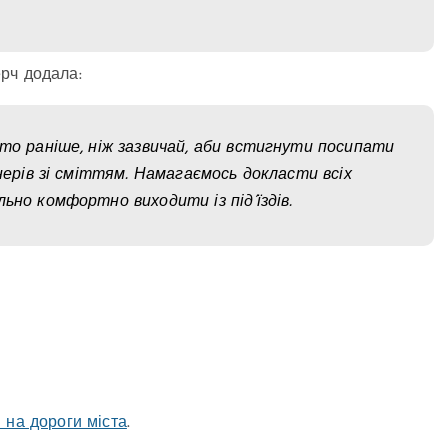
рч додала:
ато раніше, ніж зазвичай, аби встигнути посипати
нерів зі сміттям. Намагаємось докласти всіх
ьно комфортно виходити із під’їздів.
 на дороги міста
.