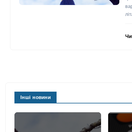
ва
лі
Чи
Інші новини