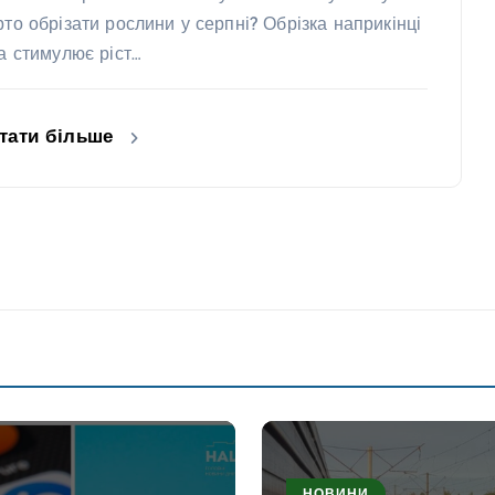
рто обрізати рослини у серпні? Обрізка наприкінці
та стимулює ріст…
тати більше
НОВИНИ