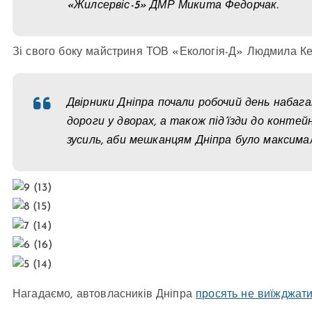
«Жилсервіс-5» ДМР Микита Федорчак.
Зі свого боку майстриня ТОВ «Екологія-Д» Людмила Ке
Двірники Дніпра почали робочий день набаг
дороги у дворах, а також під’їзди до контей
зусиль, аби мешканцям Дніпра було максимал
Нагадаємо, автовласників Дніпра
просять не виїжджати