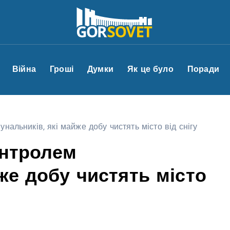
Війна
Гроші
Думки
Як це було
Поради
нальників, які майже добу чистять місто від снігу
онтролем
же добу чистять місто