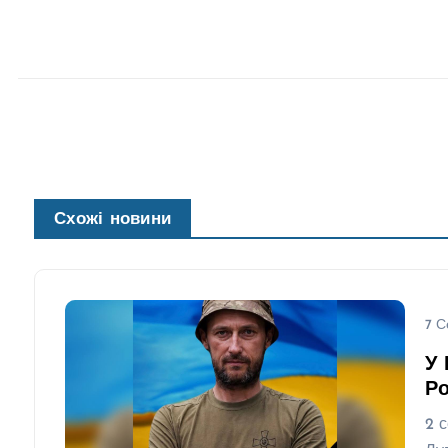
Схожі новини
7 С
У 
Ро
2 