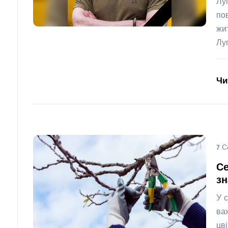
Лу
по
жи
Лу
Чи
7 С
Се
з
У 
ва
цв