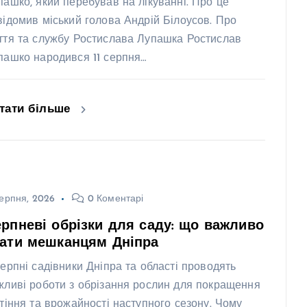
пашко, який перебував на лікуванні. Про це
відомив міський голова Андрій Білоусов. Про
ття та службу Ростислава Лупашка Ростислав
пашко народився 11 серпня…
тати більше
ерпня, 2026
0 Коментарі
рпневі обрізки для саду: що важливо
нати мешканцям Дніпра
серпні садівники Дніпра та області проводять
жливі роботи з обрізання рослин для покращення
ітіння та врожайності наступного сезону. Чому