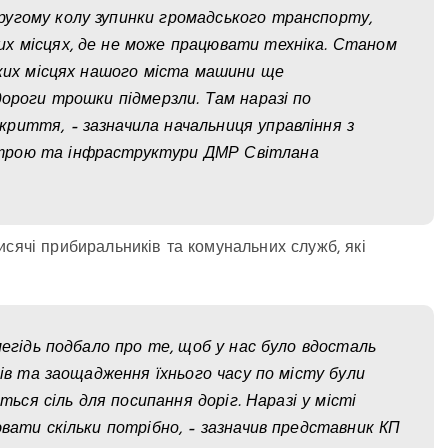
угому колу зупинки громадського транспорту,
х місцях, де не може працювати техніка. Станом
яких місцях нашого міста машини ще
дороги трошки підмерзли. Там наразі по
риття, – зазначила начальниця управління з
трою та інфраструктури ДМР Світлана
исячі прибиральників та комунальних служб, які
легідь подбало про те, щоб у нас було вдосталь
ків та заощадження їхнього часу по місту були
ться сіль для посипання доріг. Наразі у місті
вати скільки потрібно, – зазначив представник КП