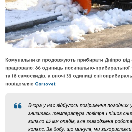
Комунальники продовжують прибирати Дніпро від сніг
працювало: 86 одиниць посипально-прибиральної тех
та 18 самоскидів, а вночі 32 одиниці снігоприбира
повідомляє
Gorsovet
.
Вчора у нас відбулось погіршення погодних у
знизилась температура повітря і пішов сніг
випало 83 мм опадів, але злагоджена робот
колапс. За добу, що минула, ми використал