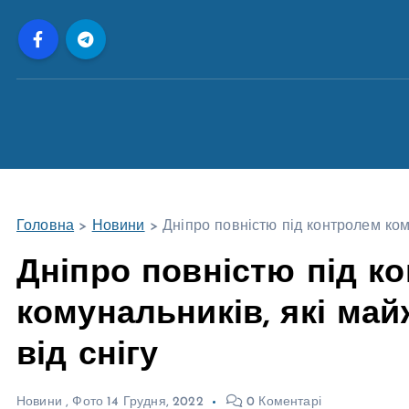
П
е
р
е
й
т
и
д
о
Головна
>
Новини
>
Дніпро повністю під контролем кому
в
м
Дніпро повністю під к
і
комунальників, які май
с
т
від снігу
у
Новини
,
Фото
14 Грудня, 2022
0 Коментарі