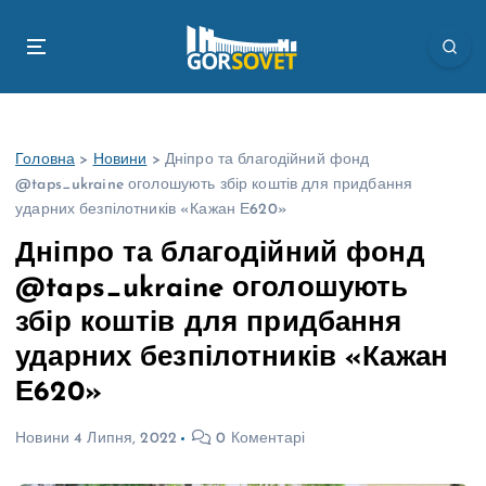
П
е
р
е
й
т
Головна
>
Новини
>
Дніпро та благодійний фонд
и
@taps_ukraine оголошують збір коштів для придбання
д
ударних безпілотників «Кажан Е620»
о
в
Дніпро та благодійний фонд
м
@taps_ukraine оголошують
і
с
збір коштів для придбання
т
ударних безпілотників «Кажан
у
Е620»
Новини
4 Липня, 2022
0 Коментарі