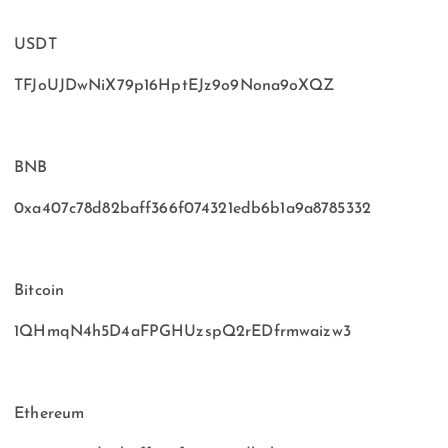
USDT
TFJoUJDwNiX79p16HptEJz9o9Nona9oXQZ
BNB
0xa407c78d82baff366f074321edb6b1a9a8785332
Bitcoin
1QHmqN4h5D4aFPGHUzspQ2rEDfrmwaizw3
Ethereum