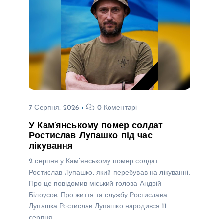
7 Серпня, 2026
0 Коментарі
У Кам’янському помер солдат
Ростислав Лупашко під час
лікування
2 серпня у Кам’янському помер солдат
Ростислав Лупашко, який перебував на лікуванні.
Про це повідомив міський голова Андрій
Білоусов. Про життя та службу Ростислава
Лупашка Ростислав Лупашко народився 11
серпня…