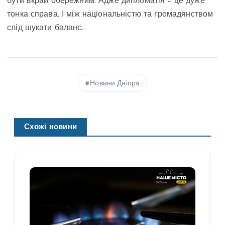
бути вкрай обережним. Адже дипломатія – це дуже
тонка справа. І між національністю та громадянством
слід шукати баланс.
Новини Дніпра
Схожі новини