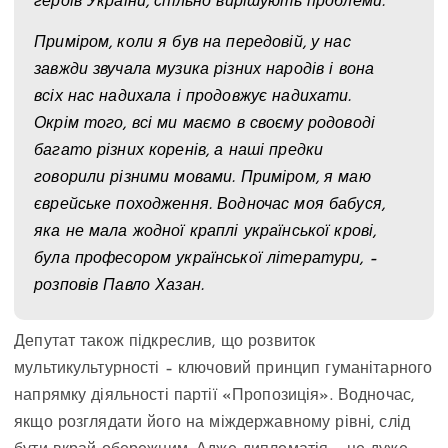
героїв України, спільно вирішують проблеми.
Приміром, коли я був на передовій, у нас
завжди звучала музика різних народів і вона
всіх нас надихала і продовжує надихати.
Окрім того, всі ми маємо в своєму родоводі
багато різних коренів, а наші предки
говорили різними мовами. Приміром, я маю
єврейське походження. Водночас моя бабуся,
яка не мала жодної краплі української крові,
була професором української літератури, –
розповів Павло Хазан.
Депутат також підкреслив, що розвиток
мультикультурності – ключовий принцип гуманітарного
напрямку діяльності партії «Пропозиція». Водночас,
якщо розглядати його на міждержавному рівні, слід