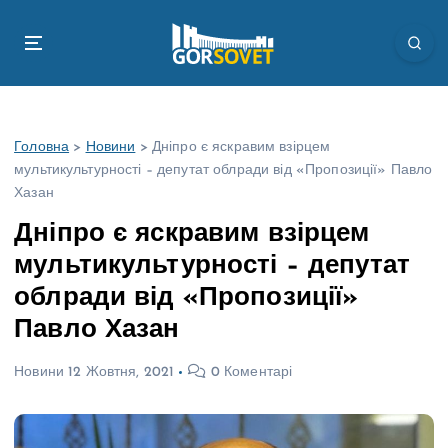
П
е
р
е
й
т
Головна
>
Новини
>
Дніпро є яскравим взірцем
и
мультикультурності – депутат облради від «Пропозиції» Павло
д
Хазан
о
в
Дніпро є яскравим взірцем
м
мультикультурності – депутат
і
с
облради від «Пропозиції»
т
Павло Хазан
у
Новини
12 Жовтня, 2021
0 Коментарі