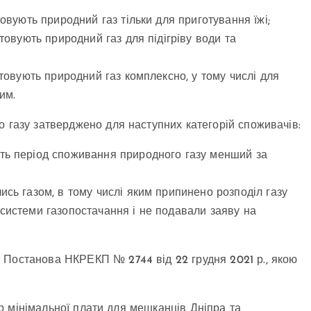
товують природний газ тільки для приготування їжі;
стовують природний газ для підігріву води та
стовують природний газ комплексно, у тому числі для
им.
о газу затверджено для наступних категорій споживачів:
ть період споживання природного газу менший за
ись газом, в тому числі яким припинено розподіл газу
 системи газопостачання і не подавали заяву на
 Постанова НКРЕКП № 2744 від 22 грудня 2021 р., якою
мір мінімальної плати для мешканців Дніпра та