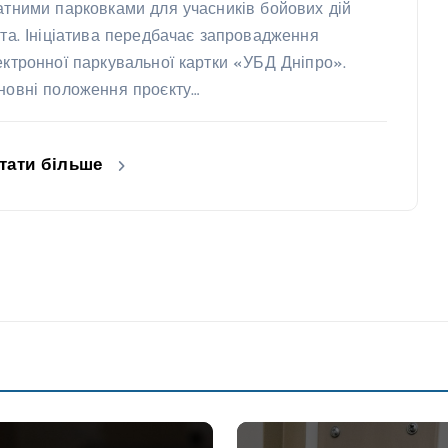
атними парковками для учасників бойових дій
ста. Ініціатива передбачає запровадження
ектронної паркувальної картки «УБД Дніпро».
новні положення проєкту…
тати більше