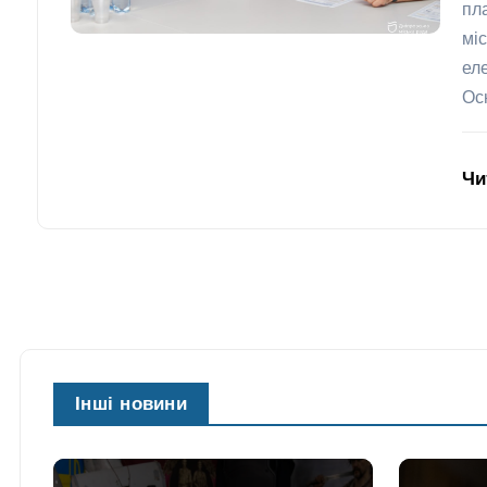
пл
мі
ел
Ос
Чи
Інші новини