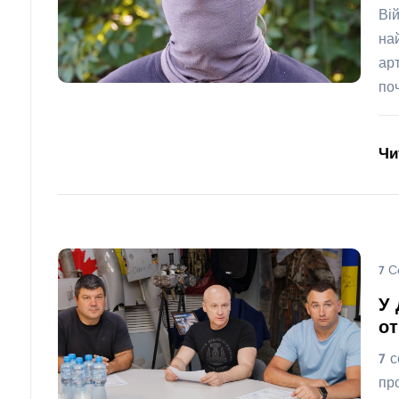
Ві
на
ар
по
Чи
7 С
У 
о
7 
пр