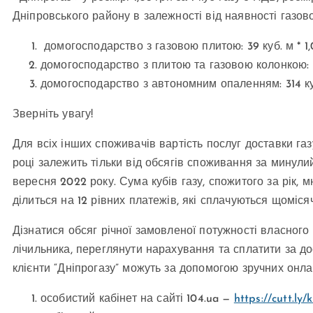
Дніпровського району в залежності від наявності газо
домогосподарство з газовою плитою: 39 куб. м * 1,08
домогосподарство з плитою та газовою колонкою: 126 
домогосподарство з автономним опаленням: 314 куб. 
Зверніть увагу!
Для всіх інших споживачів вартість послуг доставки га
році залежить тільки від обсягів споживання за минулий 
вересня 2022 року. Сума кубів газу, спожитого за рік, 
ділиться на 12 рівних платежів, які сплачуються щоміс
Дізнатися обсяг річної замовленої потужності власног
лічильника, переглянути нарахування та сплатити за до
клієнти “Дніпрогазу” можуть за допомогою зручних онлай
особистий кабінет на сайті 104.ua —
https://cutt.l