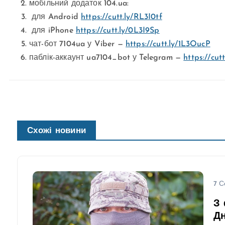
мобільний додаток 104.ua:
для Android
https://cutt.ly/RL3I0tf
для iPhone
https://cutt.ly/0L3I9Sp
чат-бот 7104ua у Viber —
https://cutt.ly/1L3OucP
паблік-аккаунт ua7104_bot у Telegram —
https://cut
Схожі новини
7 С
З 
Дн