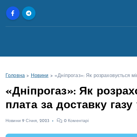
П
е
р
е
й
т
и
д
о
Головна
>
Новини
>
«Дніпрогаз»: Як розраховується мі
в
м
«Дніпрогаз»: Як розра
і
плата за доставку газу 
с
т
у
Новини
9 Січня, 2023
0 Коментарі