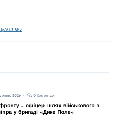
t.ly/AL3I8Ky
ерпня, 2026
0 Коментарі
фронту – офіцер: шлях військового з
іпра у бригаді «Дике Поле»