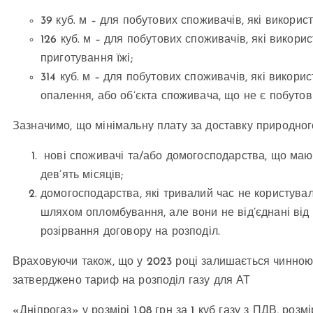
39 куб. м – для побутових споживачів, які викорис
126 куб. м – для побутових споживачів, які викори
приготування їжі;
314 куб. м – для побутових споживачів, які викори
опалення, або об’єкта споживача, що не є побутов
Зазначимо, що мінімальну плату за доставку природног
нові споживачі та/або домогосподарства, що маю
дев’ять місяців;
домогосподарства, які тривалий час не користувал
шляхом опломбування, але вони не від’єднані від
розірвання договору на розподіл.
Враховуючи також, що у 2023 році залишається чинною
затверджено тариф на розподіл газу для АТ
«Дніпрогаз» у розмірі 1,08 грн за 1 куб газу з ПДВ, роз