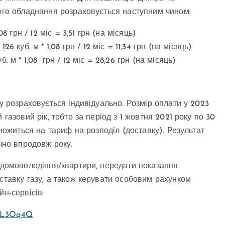
вого обладнання розраховується наступним чином:
 грн / 12 міс = 3,51 грн (на місяць)
куб. м * 1,08 грн / 12 міс = 11,34 грн (на місяць)
м * 1,08 грн / 12 міс = 28,26 грн (на місяць)
зу розраховується індивідуально. Розмір оплати у 2023
газовий рік, тобто за період з 1 жовтня 2021 року по 30
множиться на тариф на розподіл (доставку). Результат
ячно впродовж року.
о домоволодіння/квартири, передати показання
ставку газу, а також керувати особовим рахунком
н-сервісів:
y/kL3Oq4Q