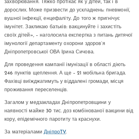
захворювання. Тяжко протікає як у дітей, так і в
дорослих. Може призвести до ускладнень: пневмонії,
вушної інфекції, енцефаліту. До того ж пригнічує
імунітет. Закликаю батьків: вакцинуйте і захистіть
своїх дітей», – наголосила експертка з питань дитячої
імунології департаменту охорони здоров’я
Дніпропетровської ОВА Ірина Сичова.
Для проведення кампанії імунізації в області діють
246 пунктів щеплення. А ще – 21 мобільна бригада.
Фахівці виїжджатимуть у віддалені громади, місця
проживання переселенців.
Загалом у медзакладах Дніпропетровщини у
наявності майже 30 тис. доз комбінованої вакцини від
кору, епідемічного паротиту та краснухи.
За матеріалами
ДніпроTV
.