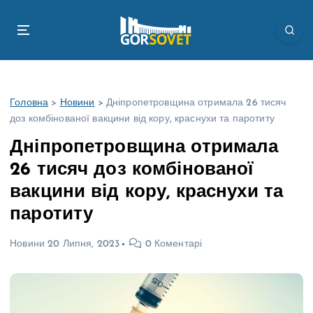
П
е
р
е
й
т
Головна
>
Новини
>
Дніпропетровщина отримала 26 тисяч
и
доз комбінованої вакцини від кору, краснухи та паротиту
д
о
Дніпропетровщина отримала
в
26 тисяч доз комбінованої
м
і
вакцини від кору, краснухи та
с
паротиту
т
у
Новини
20 Липня, 2023
0 Коментарі