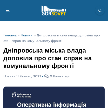
П
е
р
е
й
т
Головна
>
Новини
>
Дніпровська міська влада доповіла про
и
стан справ на комунальному фронті
д
о
Дніпровська міська влада
в
доповіла про стан справ на
м
і
комунальному фронті
с
т
Новини
11 Лютого, 2023
0 Коментарі
у