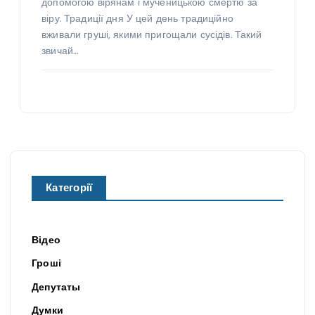
допомогою вірянам і мученицькою смертю за
віру. Традиції дня У цей день традиційно
вживали груші, якими пригощали сусідів. Такий
звичай…
Категорії
Відео
Гроші
Депутаты
Думки