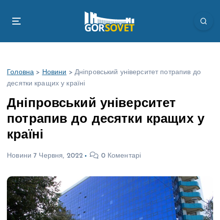
П
е
р
е
й
т
Головна
>
Новини
>
Дніпровський університет потрапив до
и
десятки кращих у країні
д
о
Дніпровський університет
в
потрапив до десятки кращих у
м
і
країні
с
т
Новини
7 Червня, 2022
0 Коментарі
у