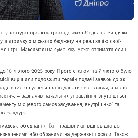
і у конкурсі проєктів громадських об’єднань. Завдяки
у підтримку з міського бюджету на реалізацію своїх
5 млн грн. Максимальна сума, яку може отримати один
до 10 лютого 2025 року. Проте станом на 7 лютого було
омісії вирішили подовжити термін подачі заявок до 28
мадянського суспільства подавати свої заявки, а місто
єкти», — зазначив начальник управління внутрішньої
аменту місцевого самоврядування, внутрішньої та
лав Бандура.
мадські об’єднання. Їхні працівники, відповідно до
 призначеними або обраними на державні посади. Також