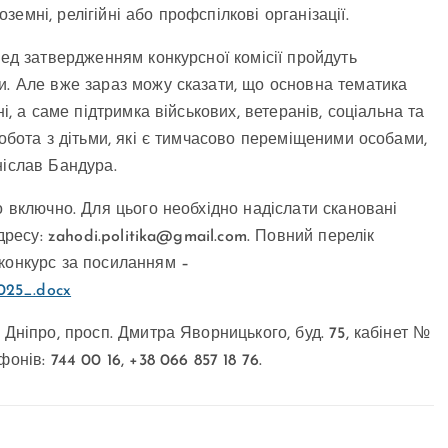
мні, релігійні або профспілкові організації.
ед затвердженням конкурсної комісії пройдуть
и. Але вже зараз можу сказати, що основна тематика
і, а саме підтримка військових, ветеранів, соціальна та
робота з дітьми, які є тимчасово переміщеними особами,
ніслав Бандура.
 включно. Для цього необхідно надіслати скановані
адресу:
zahodi.politika@gmail.com
. Повний перелік
конкурс за посиланням –
025_.docx
Дніпро, просп. Дмитра Яворницького, буд. 75, кабінет №
нів: 744 00 16, +38 066 857 18 76.