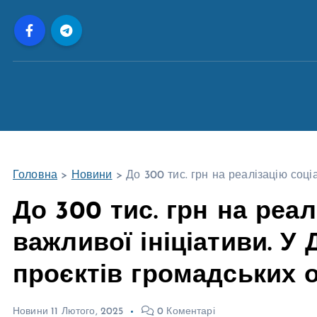
П
е
р
е
й
т
и
д
о
Головна
>
Новини
>
До 300 тис. грн на реалізацію соці
в
м
До 300 тис. грн на реа
і
важливої ініціативи. У 
с
т
проєктів громадських 
у
Новини
11 Лютого, 2025
0 Коментарі