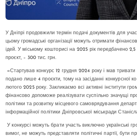
У Дніпрі продовжили термін подачі документів для участ
цьому громадські організації можуть отримати фінансов
ідей. У міському кошторисі на 2025 рік передбачено 2,
проєкт, – 300 тис. грн.
«Стартував конкурс 12 грудня 2024 року і мав тривати 
подано лише 4 проєкти, тому на засіданні конкурсної к
лютого 2025 року. Закликаємо всі активні інститути гро
фінансово допоможе реалізувати суспільно значущі про
політики та розвитку місцевого самоврядування департ
інформаційної політики Дніпровської міськради Станіс
У конкурсі можуть брати участь виключно українські гро
вимог, не можуть представляти політичні партії, бути