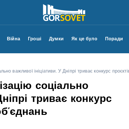
Війна
Гроші
Думки
Як це було
Поради
ально важливої ініціативи. У Дніпрі триває конкурс проєкт
лізацію соціально
Дніпрі триває конкурс
об’єднань