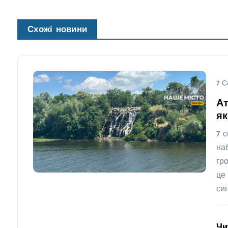
Схожі новини
7 С
А
як
7 
на
гр
це
си
Чи