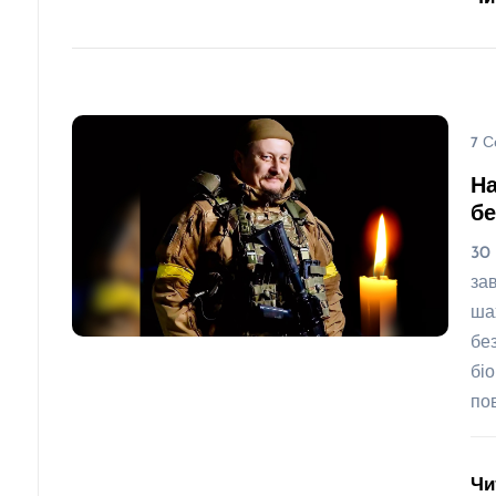
7 С
На
бе
30
за
ша
бе
бі
по
Чи