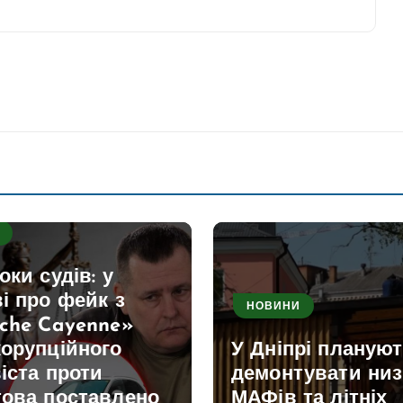
оки судів: у
і про фейк з
НОВИНИ
sche Cayenne»
корупційного
У Дніпрі планую
іста проти
демонтувати низ
това поставлено
МАФів та літніх