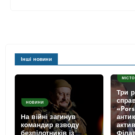
Інші новини
МІСТО
Три р
справ
НОВИНИ
«Por
На війні загинув
анти
командир взводу
актив
безпілотників із
Філа