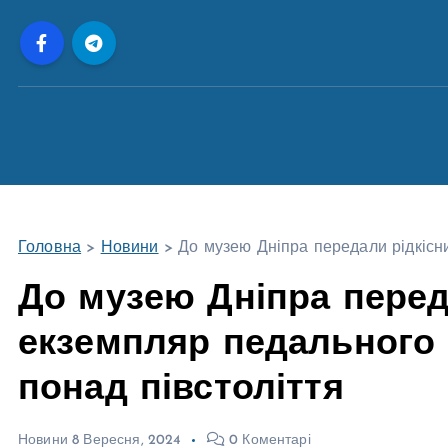
П
е
р
е
й
т
и
д
о
Головна
>
Новини
>
До музею Дніпра передали рідкісн
в
м
До музею Дніпра перед
і
екземпляр педального 
с
т
понад півстоліття
у
Новини
8 Вересня, 2024
0 Коментарі