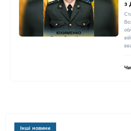
з 
Ст
Во
об
ві
вв
Чи
Інші новини