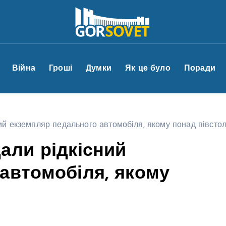
Війна
Гроші
Думки
Як це було
Поради
ий екземпляр педального автомобіля, якому понад півстол
али рідкісний
автомобіля, якому