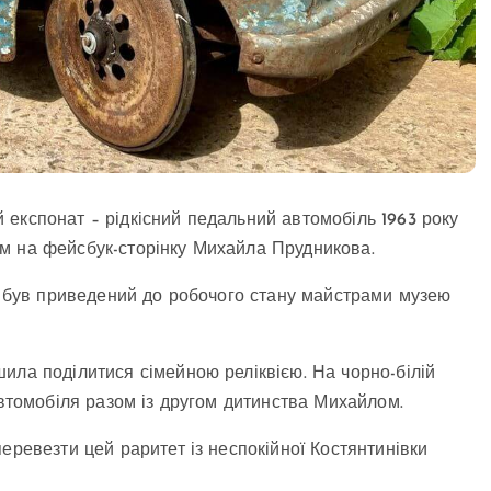
експонат – рідкісний педальний автомобіль 1963 року
м на фейсбук-сторінку Михайла Прудникова.
я, був приведений до робочого стану майстрами музею
ила поділитися сімейною реліквією. На чорно-білій
автомобіля разом із другом дитинства Михайлом.
еревезти цей раритет із неспокійної Костянтинівки