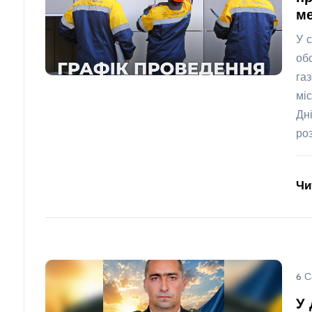
ме
У 
об
га
мі
Дн
ро
Чи
6 С
У 