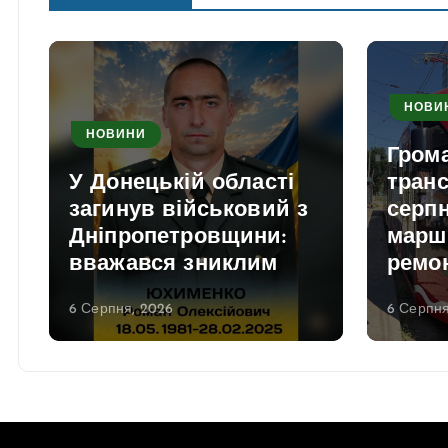
НОВИ
НОВИНИ
Гром
У Донецькій області
транс
загинув військовий з
серпн
Дніпропетровщини:
марш
вважався зниклим
ремо
6 Серпня, 2026
6 Серпня