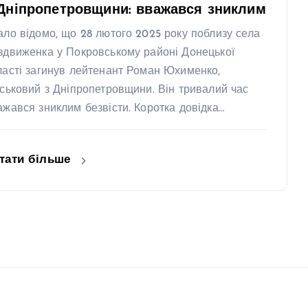
Дніпропетровщини: вважався зниклим
ало відомо, що 28 лютого 2025 року поблизу села
здвиженка у Покровському районі Донецької
ласті загинув лейтенант Роман Юхименко,
йськовий з Дніпропетровщини. Він тривалий час
ажався зниклим безвісти. Коротка довідка…
тати більше