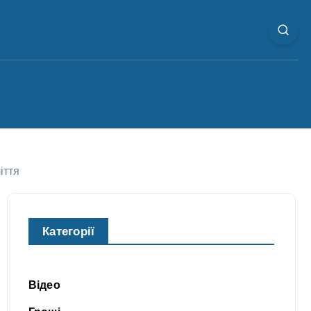
іття
Категорії
Відео