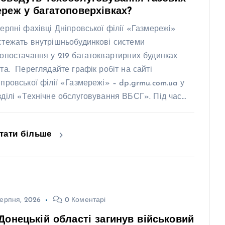
реж у багатоповерхівках?
серпні фахівці Дніпровської філії «Газмережі»
стежать внутрішньобудинкові системи
зопостачання у 219 багатоквартирних будинках
ста. Переглядайте графік робіт на сайті
іпровської філії «Газмережі» – dp.grmu.com.ua у
зділі «Технічне обслуговування ВБСГ». Під час…
тати більше
ерпня, 2026
0 Коментарі
Донецькій області загинув військовий