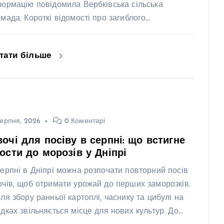
формацію повідомила Вербківська сільська
омада. Короткі відомості про загиблого…
тати більше
ерпня, 2026
0 Коментарі
очі для посіву в серпні: що встигне
ости до морозів у Дніпрі
серпні в Дніпрі можна розпочати повторний посів
очів, щоб отримати урожай до перших заморозків.
сля збору ранньої картоплі, часнику та цибулі на
ядках звільняється місце для нових культур. До…