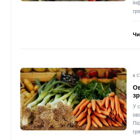
ін
гр
Чи
6 С
Ов
зр
У 
ов
Пі
гр