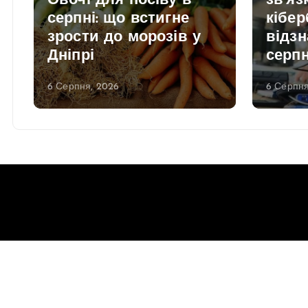
Овочі для посіву в
зв’яз
серпні: що встигне
кібер
зрости до морозів у
відзн
Дніпрі
серп
6 Серпня, 2026
6 Серпня
Copyright © 2026 Gorsovet