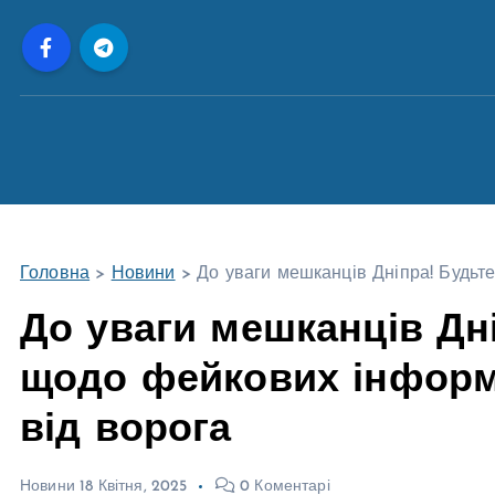
П
е
р
е
й
т
и
д
о
Головна
>
Новини
>
До уваги мешканців Дніпра! Будьт
в
м
До уваги мешканців Дн
і
щодо фейкових інформ
с
т
від ворога
у
Новини
18 Квітня, 2025
0 Коментарі