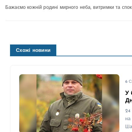
Бажаємо кожній родині мирного неба, витримки та спок
Схожі новини
6 С
У 
Д
24
на
Ша