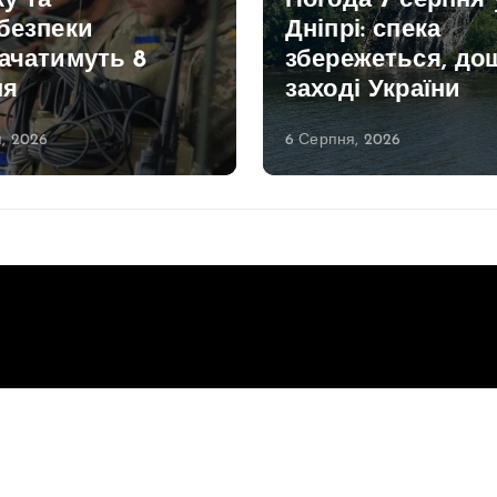
ку та
Погода 7 серпня 
безпеки
Дніпрі: спека
ачатимуть 8
збережеться, дощ
ня
заході України
, 2026
6 Серпня, 2026