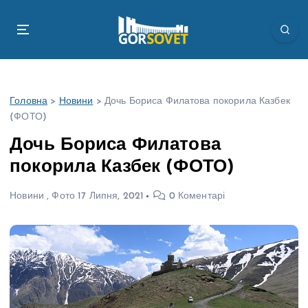
П
е
р
е
й
т
Головна
>
Новини
>
Дочь Бориса Филатова покорила Казбек
и
(ФОТО)
д
о
Дочь Бориса Филатова
в
покорила Казбек (ФОТО)
м
і
Новини
,
Фото
17 Липня, 2021
0 Коментарі
с
т
у