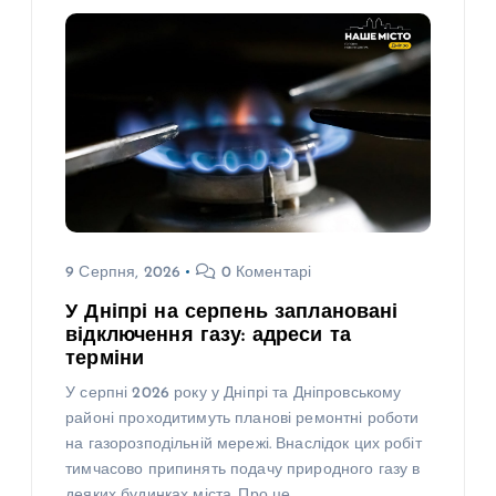
9 Серпня, 2026
0 Коментарі
У Дніпрі на серпень заплановані
відключення газу: адреси та
терміни
У серпні 2026 року у Дніпрі та Дніпровському
районі проходитимуть планові ремонтні роботи
на газорозподільній мережі. Внаслідок цих робіт
тимчасово припинять подачу природного газу в
деяких будинках міста. Про це…