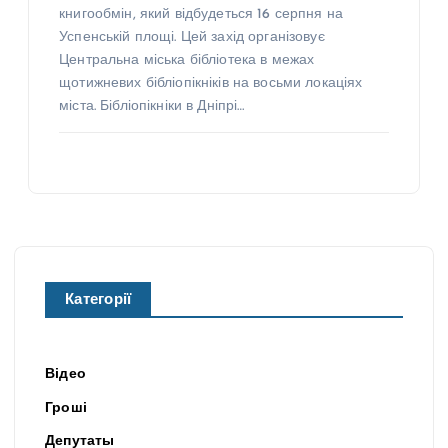
книгообмін, який відбудеться 16 серпня на
Успенській площі. Цей захід організовує
Центральна міська бібліотека в межах
щотижневих бібліопікніків на восьми локаціях
міста. Бібліопікніки в Дніпрі…
Категорії
Відео
Гроші
Депутаты