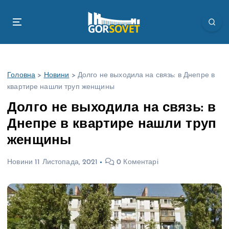
П
е
р
е
й
т
Головна
>
Новини
>
Долго не выходила на связь: в Днепре в
и
квартире нашли труп женщины
д
о
Долго не выходила на связь: в
в
Днепре в квартире нашли труп
м
і
женщины
с
т
Новини
11 Листопада, 2021
0 Коментарі
у