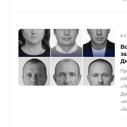
9 С
Во
за
Д
Пр
ві
«У
Дн
«Н
«Ї