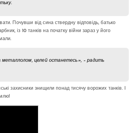
тьку.
вати. Почувши від сина ствердну відповідь, батько
ник, із 10 танків на початку війни зараз у його
мали.
на металлолом, целей останетесь», – радить
нські захисники знищили понад тисячу ворожих танків. І
емлю!