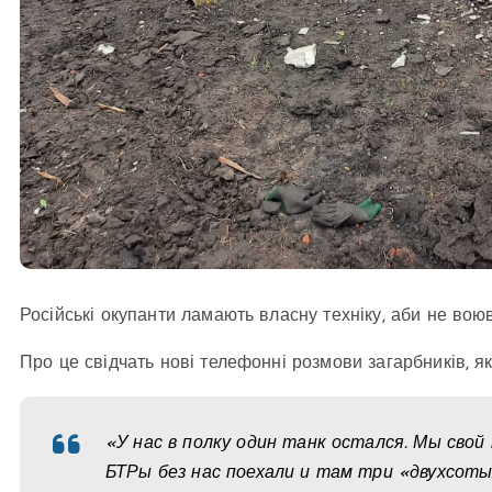
Російські окупанти ламають власну техніку, аби не во
Про це свідчать нові телефонні розмови загарбників, я
«У нас в полку один танк остался. Мы свой 
БТРы без нас поехали и там три «двухсот