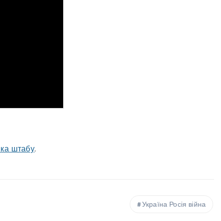
ика штабу
.
Україна Росія війна