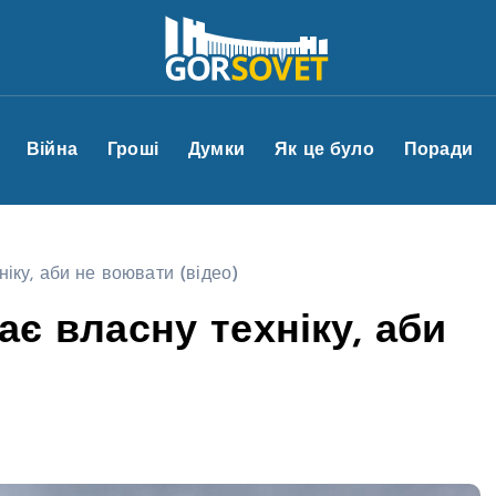
Війна
Гроші
Думки
Як це було
Поради
ніку, аби не воювати (відео)
ає власну техніку, аби