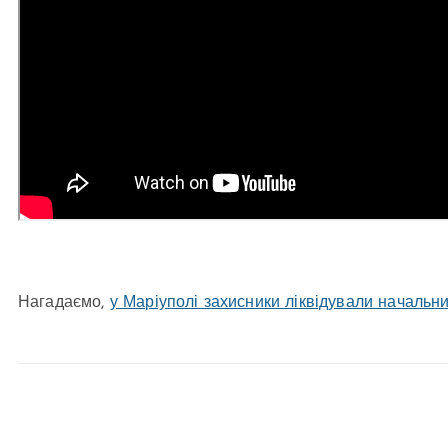
Нагадаємо,
у Маріуполі захисники ліквідували начальн