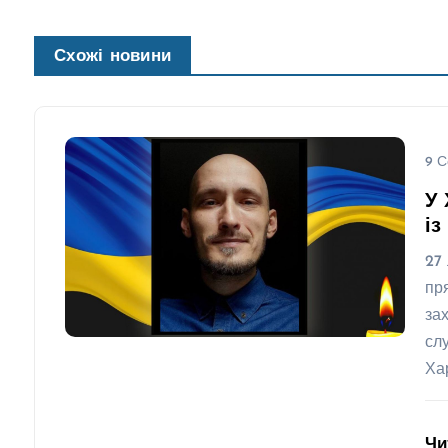
Схожі новини
9 С
У 
із
27
пр
за
сл
Ха
Чи