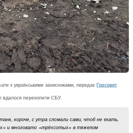
ювати з українськими захисниками, передає
Горсовет
.
кі вдалося перехопити СБУ.
танк, короче, с утра сломали сами, чтоб не ехать.
ых» и многовато «трёхсотых» в тяжелом