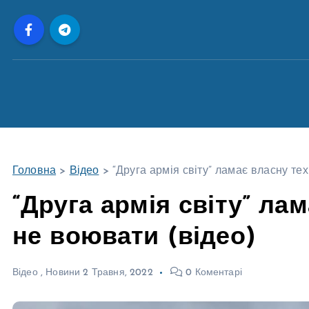
П
е
р
е
й
т
и
д
о
Головна
>
Відео
>
“Друга армія світу” ламає власну тех
в
м
“Друга армія світу” лам
і
не воювати (відео)
с
т
у
Відео
,
Новини
2 Травня, 2022
0 Коментарі