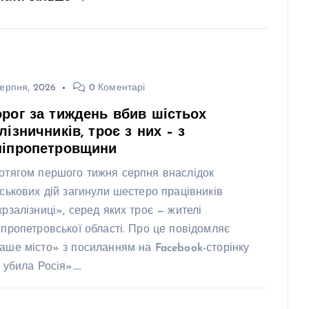
ерпня, 2026
0 Коментарі
рог за тиждень вбив шістьох
лізничників, троє з них – з
ніпропетровщини
отягом першого тижня серпня внаслідок
йськових дій загинули шестеро працівників
крзалізниці», серед яких троє — жителі
іпропетровської області. Про це повідомляє
аше місто» з посиланням на Facebook-сторінку
х убила Росія».…