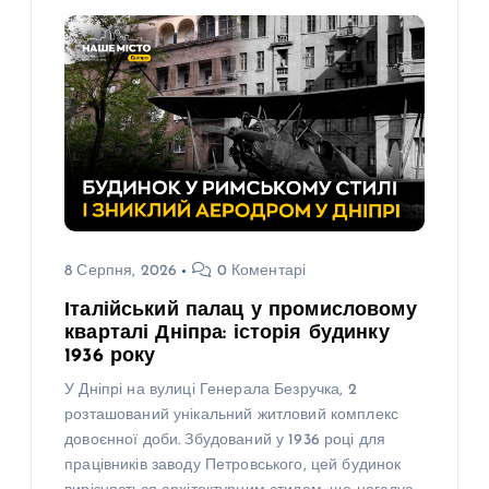
8 Серпня, 2026
0 Коментарі
Італійський палац у промисловому
кварталі Дніпра: історія будинку
1936 року
У Дніпрі на вулиці Генерала Безручка, 2
розташований унікальний житловий комплекс
довоєнної доби. Збудований у 1936 році для
працівників заводу Петровського, цей будинок