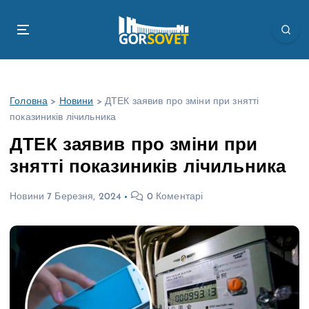
П
е
р
е
й
т
Головна
>
Новини
>
ДТЕК заявив про зміни при знятті
и
показиників лічильника
д
о
ДТЕК заявив про зміни при
в
знятті показиників лічильника
м
і
Новини
7 Березня, 2024
0 Коментарі
с
т
у