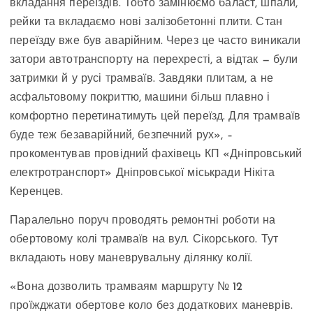
вкладання переїздів. Тобто замінюємо баласт, шпали,
рейки та вкладаємо нові залізобетонні плити. Стан
переїзду вже був аварійним. Через це часто виникали
затори автотранспорту на перехресті, а відтак — були
затримки й у русі трамваїв. Завдяки плитам, а не
асфальтовому покриттю, машини більш плавно і
комфортно перетинатимуть цей переїзд. Для трамваїв
буде теж безаварійний, безпечний рух», –
прокоментував провідний фахівець КП «Дніпровський
електротранспорт» Дніпровської міськради Нікіта
Керенцев.
Паралельно поруч проводять ремонтні роботи на
обертовому колі трамваїв на вул. Сікорського. Тут
вкладають нову маневрувальну ділянку колії.
«Вона дозволить трамваям маршруту № 12
проїжджати обертове коло без додаткових маневрів.