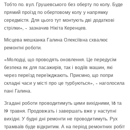
Тобто по. вул. Грушевського без оберту по колу. Буде
прямий проїзд по обертовому колу у напрямку
середмістя. Для цього тут монтують дві додаткові
стрілки», – зазначив Нікіта Керенцев.
Місцева мешканка Галина Олексіївна схвалює
ремонтні роботи.
«Молодці, що проводять оновлення. Це передусім
безпека як для пасажирів, так і водіїв машин, які
через переїзд переїжджають. Приємно, що попри
складні часи у місті про це турбуються», – наголосила
пані Галина.
Згадані роботи проводитимуть цими вихідними, 18 та
19 травня. Продовжать і завершать вже у наступні
вихідні. У будні дні ремонти не проводитимуть. Рух
трамваїв буде відкритим. А на період ремонтних робіт