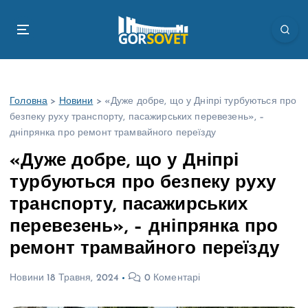
П
е
р
е
й
т
Головна
>
Новини
>
«Дуже добре, що у Дніпрі турбуються про
и
безпеку руху транспорту, пасажирських перевезень», –
д
дніпрянка про ремонт трамвайного переїзду
о
в
«Дуже добре, що у Дніпрі
м
турбуються про безпеку руху
і
с
транспорту, пасажирських
т
перевезень», – дніпрянка про
у
ремонт трамвайного переїзду
Новини
18 Травня, 2024
0 Коментарі