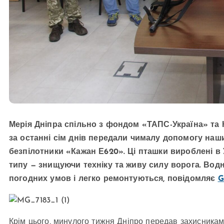
Мерія Дніпра спільно з фондом «ТАПС-Україна» та
за останні сім днів передали чималу допомогу наш
безпілотники «Кажан Е620». Ці пташки вироблені в У
типу — знищуючи техніку та живу силу ворога. Вод
погодних умов і легко ремонтуються, повідомляє
G
Крім цього, минулого тижня Дніпро передав захисникам