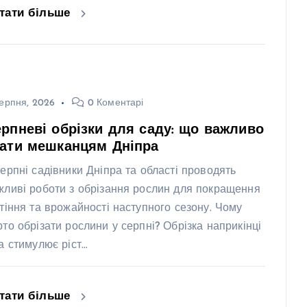
тати більше
ерпня, 2026
0 Коментарі
рпневі обрізки для саду: що важливо
нати мешканцям Дніпра
серпні садівники Дніпра та області проводять
жливі роботи з обрізання рослин для покращення
ітіння та врожайності наступного сезону. Чому
рто обрізати рослини у серпні? Обрізка наприкінці
та стимулює ріст…
тати більше