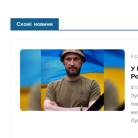
Схожі новини
7 С
У 
Ро
2 
Лу
по
жи
Лу