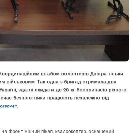
 Координаційним штабом волонтерів Дніпра тільки
им військовим. Так одна з бригад отримала два
країні, здатні скидати до 20 кг боєприпасів різного
ночас безпілотники працюють незалежно від
orsovet
.
 на фронт міцний пікап, квадрокоптер, оснащений