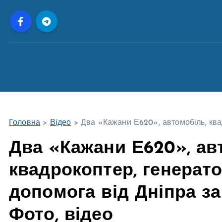
П
е
р
е
й
т
и
д
о
Головна
>
Відео
>
Два «Кажани Е620», автомобіль, квад
в
м
Два «Кажани Е620», ав
і
квадрокоптер, генератор
с
т
допомога від Дніпра за
у
Фото, відео