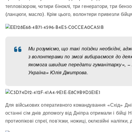
тепловізором, чотири біноклі, три генератори, три бен
(ланцюги, масло). Крім цього, волонтери привезли бійця
Ми розуміємо, що такі поїздки необхідні, ад
з волонтерами по змозі вибираємося до дея
якомога швидше передати гуманітарку», — 
Україна» Юлія Дмитрова.
Для військових оперативного командування «Схід» Дніпр
останні сім днів допомогу від Дніпра отримали і бійці Н
протиопікові спреї, пов’язки, ножиці, оклюзійні наліпки, 