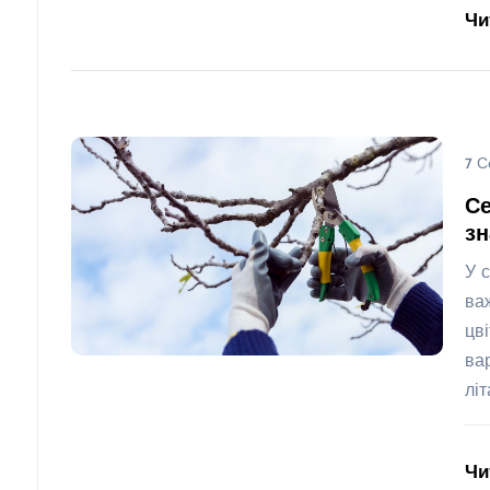
Чи
7 С
Се
з
У 
ва
цв
ва
лі
Чи