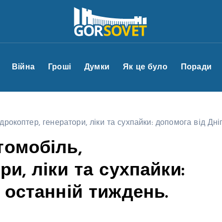
Війна
Гроші
Думки
Як це було
Поради
рокоптер, генератори, ліки та сухпайки: допомога від Дніп
томобіль,
и, ліки та сухпайки:
 останній тиждень.