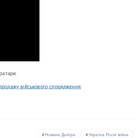
ратари.
продажу військового спорядження
.
Новини Дніпра
Україна Росія війна