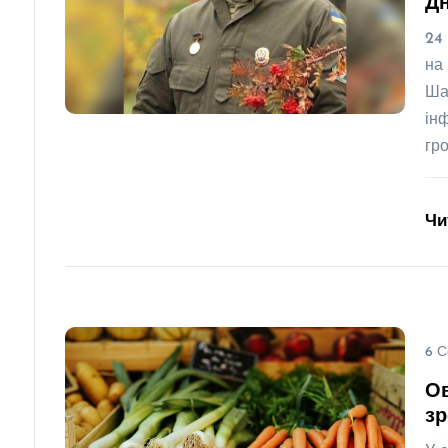
Д
24
на
Ша
ін
гр
Чи
6 С
Ов
зр