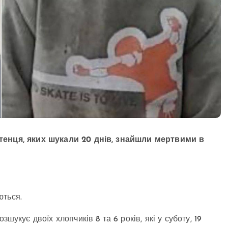
итенця, яких шукали 20 днів, знайшли мертвими в
ються.
озшукує двоїх хлопчиків 8 та 6 років, які у суботу, 19