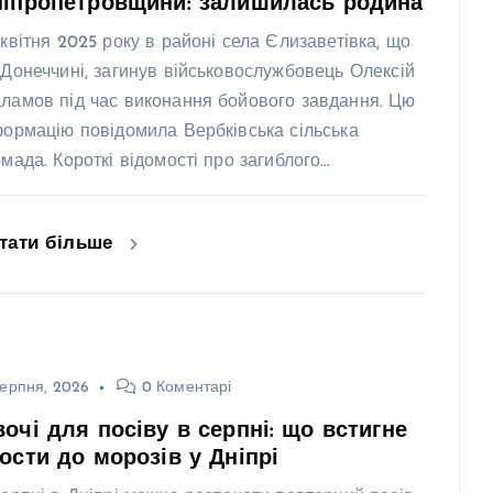
ніпропетровщини: залишилась родина
 квітня 2025 року в районі села Єлизаветівка, що
 Донеччині, загинув військовослужбовець Олексій
ламов під час виконання бойового завдання. Цю
формацію повідомила Вербківська сільська
омада. Короткі відомості про загиблого…
тати більше
ерпня, 2026
0 Коментарі
очі для посіву в серпні: що встигне
ости до морозів у Дніпрі