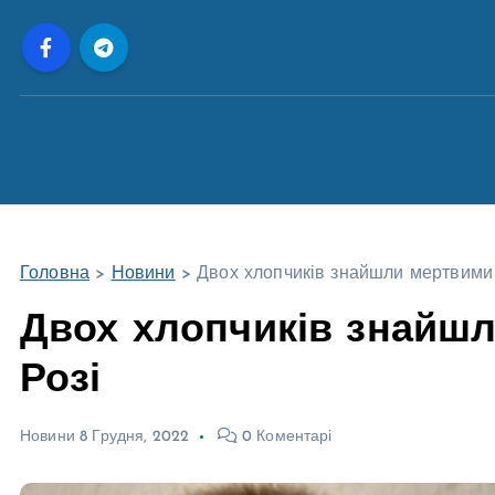
П
е
р
е
й
т
и
д
о
Головна
>
Новини
>
Двох хлопчиків знайшли мертвими 
в
м
Двох хлопчиків знайш
і
Розі
с
т
у
Новини
8 Грудня, 2022
0 Коментарі