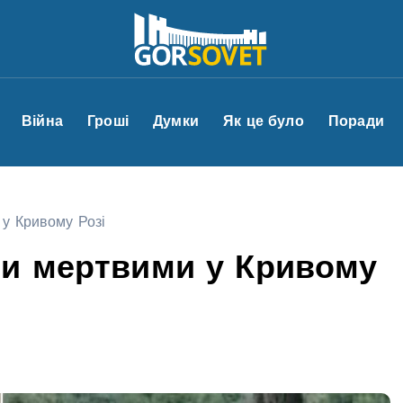
Війна
Гроші
Думки
Як це було
Поради
у Кривому Розі
ли мертвими у Кривому