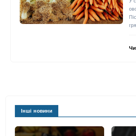
У 
ов
Пі
гр
Чи
Інші новини