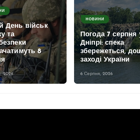
НИ
НОВИНИ
й День військ
ку та
Погода 7 серпня 
безпеки
Дніпрі: спека
ачатимуть 8
збережеться, дощ
ня
заході України
, 2026
6 Серпня, 2026