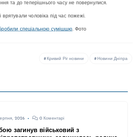
ання та до теперішнього часу не повернулися.
і врятували чоловіка під час пожежі.
 обробили спеціальною сумішшю
. Фото
Кривий Ріг новини
Новини Дніпра
ерпня, 2026
0 Коментарі
бою загинув військовий з