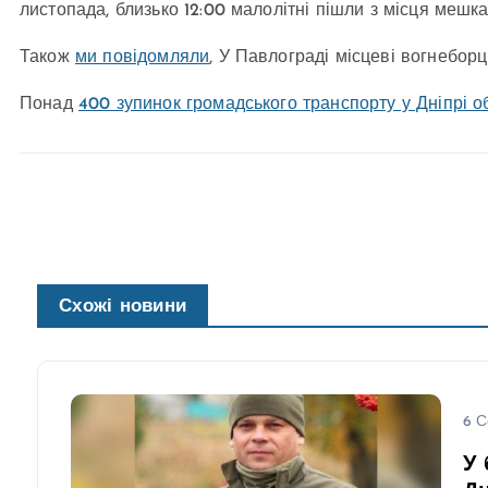
листопада, близько 12:00 малолітні пішли з місця мешк
Також
ми повідомляли
, У Павлограді місцеві вогнеборц
Понад
400 зупинок громадського транспорту у Дніпрі
Схожі новини
6 С
У 