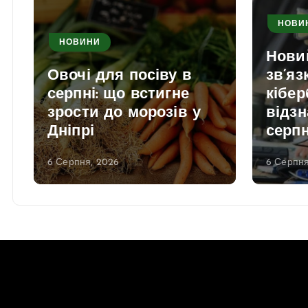
НОВИ
НОВИНИ
Нови
Овочі для посіву в
зв’яз
серпні: що встигне
кібер
зрости до морозів у
відзн
Дніпрі
серп
6 Серпня, 2026
6 Серпня