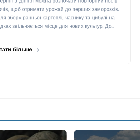
серпні в Дніпрі можна розпочати повторний посів
очів, щоб отримати урожай до перших заморозків.
сля збору ранньої картоплі, часнику та цибулі на
ядках звільняється місце для нових культур. До…
тати більше